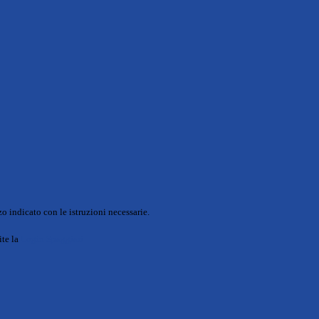
o indicato con le istruzioni necessarie.
ite la
Login Spaggiari