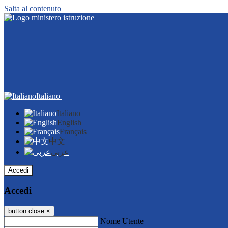
Salta al contenuto
Italiano
Italiano
English
Français
中文
عربى
Accedi
Accedi
button close
×
Nome Utente