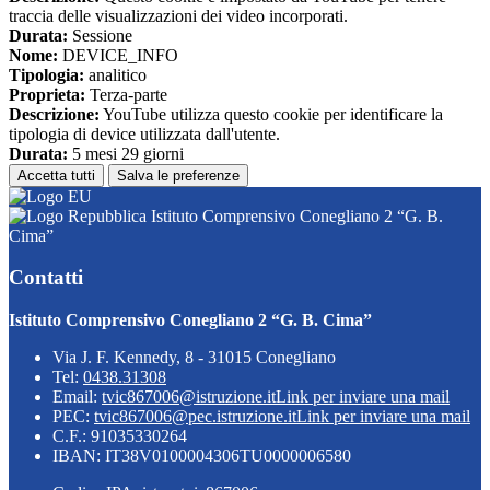
traccia delle visualizzazioni dei video incorporati.
Durata:
Sessione
Nome:
DEVICE_INFO
Tipologia:
analitico
Proprieta:
Terza-parte
Descrizione:
YouTube utilizza questo cookie per identificare la
tipologia di device utilizzata dall'utente.
Durata:
5 mesi 29 giorni
Accetta tutti
Salva le preferenze
Istituto Comprensivo Conegliano 2 “G. B.
Cima”
Contatti
Istituto Comprensivo Conegliano 2 “G. B. Cima”
Via J. F. Kennedy, 8 - 31015 Conegliano
Tel:
0438.31308
Email:
tvic867006@istruzione.it
Link per inviare una mail
PEC:
tvic867006@pec.istruzione.it
Link per inviare una mail
C.F.: 91035330264
IBAN: IT38V0100004306TU0000006580