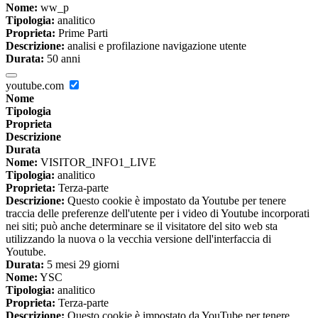
Nome:
ww_p
Tipologia:
analitico
Proprieta:
Prime Parti
Descrizione:
analisi e profilazione navigazione utente
Durata:
50 anni
youtube.com
Nome
Tipologia
Proprieta
Descrizione
Durata
Nome:
VISITOR_INFO1_LIVE
Tipologia:
analitico
Proprieta:
Terza-parte
Descrizione:
Questo cookie è impostato da Youtube per tenere
traccia delle preferenze dell'utente per i video di Youtube incorporati
nei siti; può anche determinare se il visitatore del sito web sta
utilizzando la nuova o la vecchia versione dell'interfaccia di
Youtube.
Durata:
5 mesi 29 giorni
Nome:
YSC
Tipologia:
analitico
Proprieta:
Terza-parte
Descrizione:
Questo cookie è impostato da YouTube per tenere