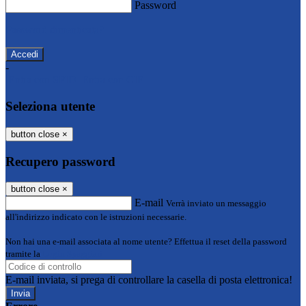
Password
Password dimenticata?
-
Entra con SPID
Entra con CIE
Seleziona utente
button close
×
Recupero password
button close
×
E-mail
Verrà inviato un messaggio
all'indirizzo indicato con le istruzioni necessarie.
Non hai una e-mail associata al nome utente? Effettua il reset della password
tramite la
Login Spaggiari
E-mail inviata, si prega di controllare la casella di posta elettronica!