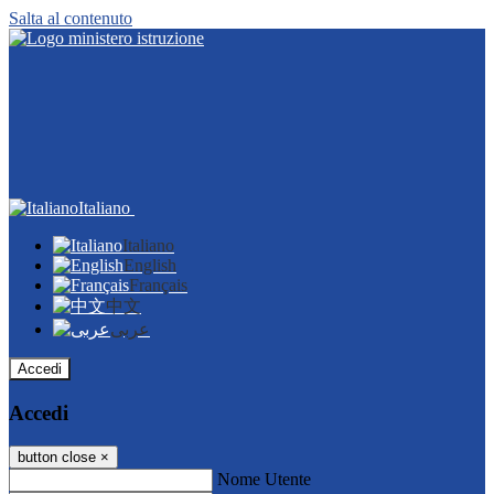
Salta al contenuto
Italiano
Italiano
English
Français
中文
عربى
Accedi
Accedi
button close
×
Nome Utente