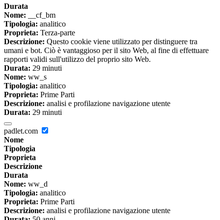
Durata
Nome:
__cf_bm
Tipologia:
analitico
Proprieta:
Terza-parte
Descrizione:
Questo cookie viene utilizzato per distinguere tra
umani e bot. Ciò è vantaggioso per il sito Web, al fine di effettuare
rapporti validi sull'utilizzo del proprio sito Web.
Durata:
29 minuti
Nome:
ww_s
Tipologia:
analitico
Proprieta:
Prime Parti
Descrizione:
analisi e profilazione navigazione utente
Durata:
29 minuti
padlet.com
Nome
Tipologia
Proprieta
Descrizione
Durata
Nome:
ww_d
Tipologia:
analitico
Proprieta:
Prime Parti
Descrizione:
analisi e profilazione navigazione utente
Durata:
50 anni