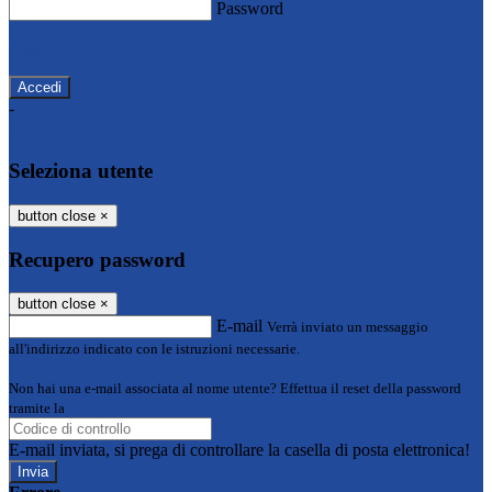
Password
Password dimenticata?
-
Entra con SPID
Entra con CIE
Seleziona utente
button close
×
Recupero password
button close
×
E-mail
Verrà inviato un messaggio
all'indirizzo indicato con le istruzioni necessarie.
Non hai una e-mail associata al nome utente? Effettua il reset della password
tramite la
Login Spaggiari
E-mail inviata, si prega di controllare la casella di posta elettronica!