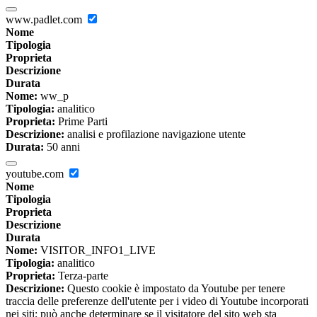
www.padlet.com
Nome
Tipologia
Proprieta
Descrizione
Durata
Nome:
ww_p
Tipologia:
analitico
Proprieta:
Prime Parti
Descrizione:
analisi e profilazione navigazione utente
Durata:
50 anni
youtube.com
Nome
Tipologia
Proprieta
Descrizione
Durata
Nome:
VISITOR_INFO1_LIVE
Tipologia:
analitico
Proprieta:
Terza-parte
Descrizione:
Questo cookie è impostato da Youtube per tenere
traccia delle preferenze dell'utente per i video di Youtube incorporati
nei siti; può anche determinare se il visitatore del sito web sta