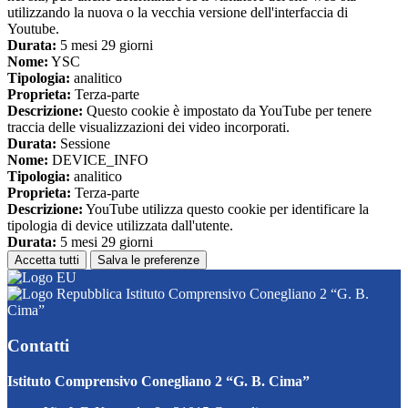
utilizzando la nuova o la vecchia versione dell'interfaccia di
Youtube.
Durata:
5 mesi 29 giorni
Nome:
YSC
Tipologia:
analitico
Proprieta:
Terza-parte
Descrizione:
Questo cookie è impostato da YouTube per tenere
traccia delle visualizzazioni dei video incorporati.
Durata:
Sessione
Nome:
DEVICE_INFO
Tipologia:
analitico
Proprieta:
Terza-parte
Descrizione:
YouTube utilizza questo cookie per identificare la
tipologia di device utilizzata dall'utente.
Durata:
5 mesi 29 giorni
Accetta tutti
Salva le preferenze
Istituto Comprensivo Conegliano 2 “G. B.
Cima”
Contatti
Istituto Comprensivo Conegliano 2 “G. B. Cima”