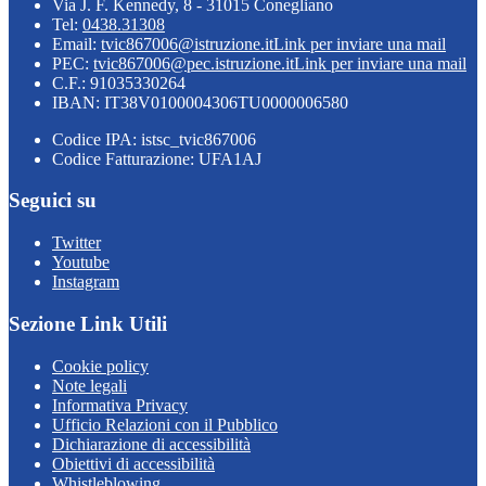
Via J. F. Kennedy, 8 - 31015 Conegliano
Tel:
0438.31308
Email:
tvic867006@istruzione.it
Link per inviare una mail
PEC:
tvic867006@pec.istruzione.it
Link per inviare una mail
C.F.: 91035330264
IBAN: IT38V0100004306TU0000006580
Codice IPA: istsc_tvic867006
Codice Fatturazione: UFA1AJ
Seguici su
Twitter
Youtube
Instagram
Sezione Link Utili
Cookie policy
Note legali
Informativa Privacy
Ufficio Relazioni con il Pubblico
Dichiarazione di accessibilità
Obiettivi di accessibilità
Whistleblowing