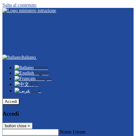
Salta al contenuto
Italiano
Italiano
English
Français
中文
عربى
Accedi
Accedi
button close
×
Nome Utente