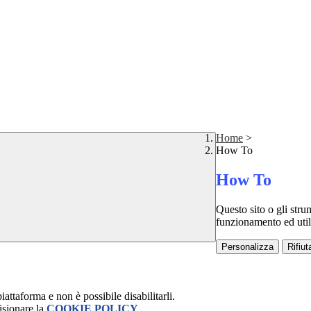
Home
>
How To
How To
Questo sito o gli stru
funzionamento ed utili 
Personalizza
Rifiuta
attaforma e non è possibile disabilitarli.
isionare la
COOKIE POLICY
.