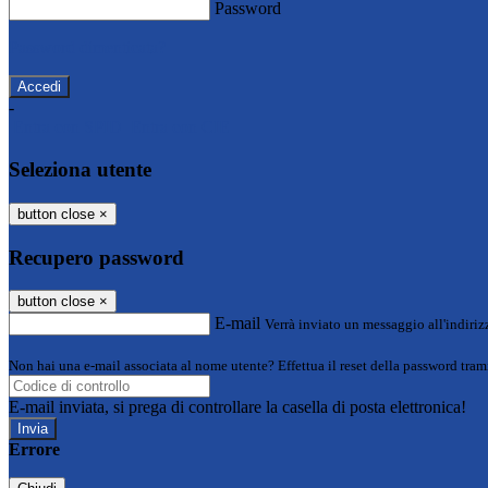
Password
Password dimenticata?
-
Entra con SPID
Entra con CIE
Seleziona utente
button close
×
Recupero password
button close
×
E-mail
Verrà inviato un messaggio all'indirizz
Non hai una e-mail associata al nome utente? Effettua il reset della password tram
E-mail inviata, si prega di controllare la casella di posta elettronica!
Errore