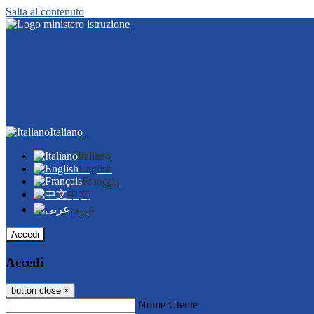
Salta al contenuto
Italiano
Italiano
English
Français
中文
عربى
Accedi
Accedi
button close
×
Nome Utente