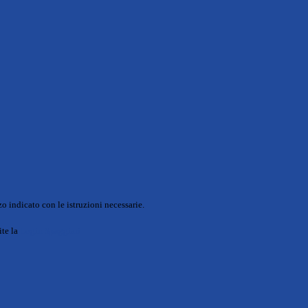
o indicato con le istruzioni necessarie.
ite la
Login Spaggiari