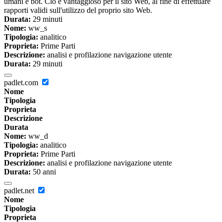
umani e bot. Ciò è vantaggioso per il sito Web, al fine di effettuare
rapporti validi sull'utilizzo del proprio sito Web.
Durata:
29 minuti
Nome:
ww_s
Tipologia:
analitico
Proprieta:
Prime Parti
Descrizione:
analisi e profilazione navigazione utente
Durata:
29 minuti
padlet.com
Nome
Tipologia
Proprieta
Descrizione
Durata
Nome:
ww_d
Tipologia:
analitico
Proprieta:
Prime Parti
Descrizione:
analisi e profilazione navigazione utente
Durata:
50 anni
padlet.net
Nome
Tipologia
Proprieta