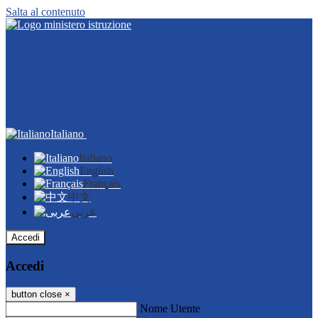
Salta al contenuto
Italiano
Italiano
English
Français
中文
عربى
Accedi
Accedi
button close
×
Nome Utente