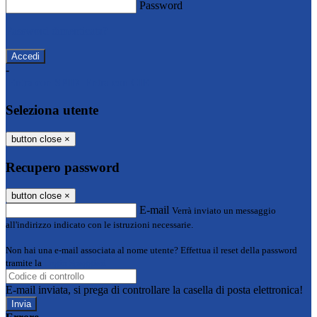
Password
Password dimenticata?
-
Entra con SPID
Entra con CIE
Seleziona utente
button close
×
Recupero password
button close
×
E-mail
Verrà inviato un messaggio
all'indirizzo indicato con le istruzioni necessarie.
Non hai una e-mail associata al nome utente? Effettua il reset della password
tramite la
Login Spaggiari
E-mail inviata, si prega di controllare la casella di posta elettronica!