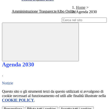
Home
>
Amministrazione Trasparente
Albo Online
Agenda 2030
Campo di ricerca per le pagine del sito
Agenda 2030
.
Notizie
Questo sito o gli strumenti terzi da questo utilizzati si avvalgono di
cookie necessari al funzionamento ed utili alle finalità illustrate nella
COOKIE POLICY
.
Personalizza
Rifiuta tutti
i cookies
Accetta tutti
i cookies