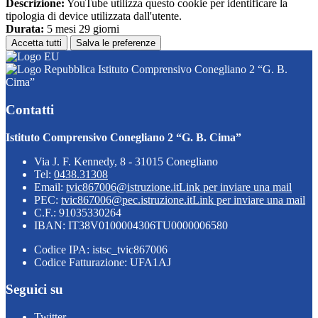
Descrizione:
YouTube utilizza questo cookie per identificare la
tipologia di device utilizzata dall'utente.
Durata:
5 mesi 29 giorni
Accetta tutti
Salva le preferenze
Istituto Comprensivo Conegliano 2 “G. B.
Cima”
Contatti
Istituto Comprensivo Conegliano 2 “G. B. Cima”
Via J. F. Kennedy, 8 - 31015 Conegliano
Tel:
0438.31308
Email:
tvic867006@istruzione.it
Link per inviare una mail
PEC:
tvic867006@pec.istruzione.it
Link per inviare una mail
C.F.: 91035330264
IBAN: IT38V0100004306TU0000006580
Codice IPA: istsc_tvic867006
Codice Fatturazione: UFA1AJ
Seguici su
Twitter