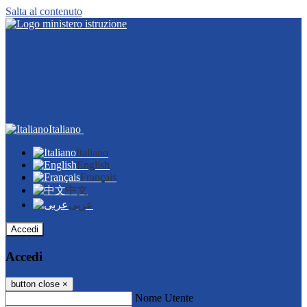
Salta al contenuto
Italiano
Italiano
English
Français
中文
عربى
Accedi
Accedi
button close
×
Nome Utente