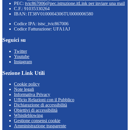
PEC:
tvic867006@pec.istruzione.it
Link per inviare una mail
C.F.: 91035330264
IBAN: IT38V0100004306TU0000006580
Codice IPA: istsc_tvic867006
Codice Fatturazione: UFA1AJ
Seguici su
Twitter
Youtube
Instagram
Sezione Link Utili
Cookie policy
Note legali
Informativa Privacy
Ufficio Relazioni con il Pubblico
Dichiarazione di accessibilità
Obiettivi di accessibilità
Whistleblowing
Gestione consensi cookie
Amministrazione trasparente