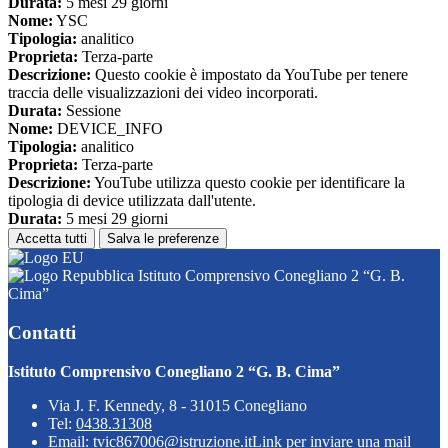
Durata:
5 mesi 29 giorni
Nome:
YSC
Tipologia:
analitico
Proprieta:
Terza-parte
Descrizione:
Questo cookie è impostato da YouTube per tenere
traccia delle visualizzazioni dei video incorporati.
Durata:
Sessione
Nome:
DEVICE_INFO
Tipologia:
analitico
Proprieta:
Terza-parte
Descrizione:
YouTube utilizza questo cookie per identificare la
tipologia di device utilizzata dall'utente.
Durata:
5 mesi 29 giorni
Accetta tutti
Salva le preferenze
Istituto Comprensivo Conegliano 2 “G. B.
Cima”
Contatti
Istituto Comprensivo Conegliano 2 “G. B. Cima”
Via J. F. Kennedy, 8 - 31015 Conegliano
Tel:
0438.31308
Email:
tvic867006@istruzione.it
Link per inviare una mail