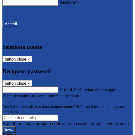
Password
Password dimenticata?
-
Entra con SPID
Entra con CIE
Seleziona utente
button close
×
Recupero password
button close
×
E-mail
Verrà inviato un messaggio
all'indirizzo indicato con le istruzioni necessarie.
Non hai una e-mail associata al nome utente? Effettua il reset della password
tramite la
Login Spaggiari
E-mail inviata, si prega di controllare la casella di posta elettronica!