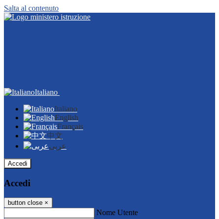
Salta al contenuto
Italiano
Italiano
English
Français
中文
عربى
Accedi
Accedi
button close
×
Nome Utente