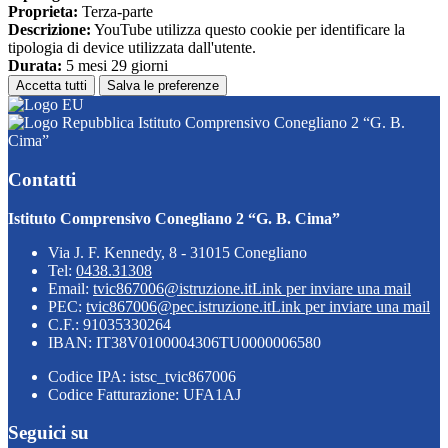
Proprieta:
Terza-parte
Descrizione:
YouTube utilizza questo cookie per identificare la
tipologia di device utilizzata dall'utente.
Durata:
5 mesi 29 giorni
Accetta tutti
Salva le preferenze
Istituto Comprensivo Conegliano 2 “G. B.
Cima”
Contatti
Istituto Comprensivo Conegliano 2 “G. B. Cima”
Via J. F. Kennedy, 8 - 31015 Conegliano
Tel:
0438.31308
Email:
tvic867006@istruzione.it
Link per inviare una mail
PEC:
tvic867006@pec.istruzione.it
Link per inviare una mail
C.F.: 91035330264
IBAN: IT38V0100004306TU0000006580
Codice IPA: istsc_tvic867006
Codice Fatturazione: UFA1AJ
Seguici su