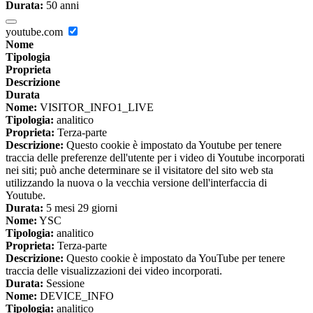
Durata:
50 anni
youtube.com
Nome
Tipologia
Proprieta
Descrizione
Durata
Nome:
VISITOR_INFO1_LIVE
Tipologia:
analitico
Proprieta:
Terza-parte
Descrizione:
Questo cookie è impostato da Youtube per tenere
traccia delle preferenze dell'utente per i video di Youtube incorporati
nei siti; può anche determinare se il visitatore del sito web sta
utilizzando la nuova o la vecchia versione dell'interfaccia di
Youtube.
Durata:
5 mesi 29 giorni
Nome:
YSC
Tipologia:
analitico
Proprieta:
Terza-parte
Descrizione:
Questo cookie è impostato da YouTube per tenere
traccia delle visualizzazioni dei video incorporati.
Durata:
Sessione
Nome:
DEVICE_INFO
Tipologia:
analitico