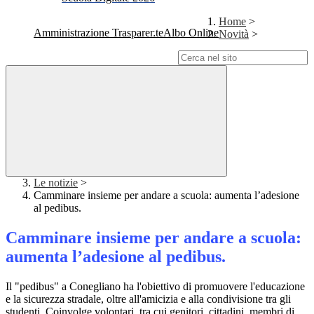
Home
>
Amministrazione Trasparente
Albo Online
Novità
>
Campo di ricerca per le pagine del sito
Le notizie
>
Camminare insieme per andare a scuola: aumenta l’adesione
al pedibus.
Camminare insieme per andare a scuola:
aumenta l’adesione al pedibus.
Il "pedibus" a Conegliano ha l'obiettivo di promuovere l'educazione
e la sicurezza stradale, oltre all'amicizia e alla condivisione tra gli
studenti. Coinvolge volontari, tra cui genitori, cittadini, membri di