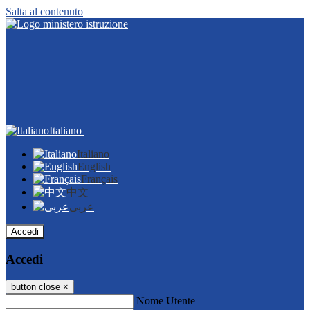
Salta al contenuto
Italiano
Italiano
English
Français
中文
عربى
Accedi
Accedi
button close
×
Nome Utente