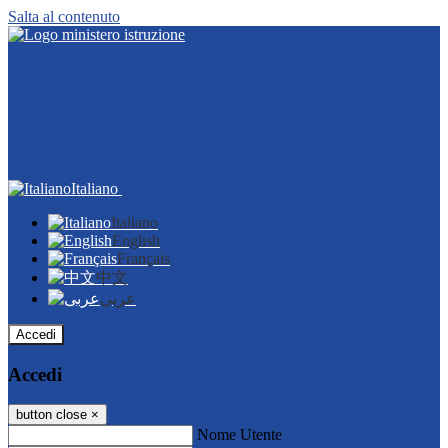
Salta al contenuto
Italiano
Italiano
English
Français
中文
عربى
Accedi
Accedi
button close
×
Nome Utente