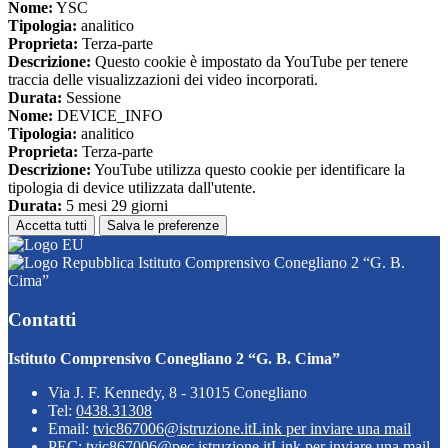
Nome:
YSC
Tipologia:
analitico
Proprieta:
Terza-parte
Descrizione:
Questo cookie è impostato da YouTube per tenere
traccia delle visualizzazioni dei video incorporati.
Durata:
Sessione
Nome:
DEVICE_INFO
Tipologia:
analitico
Proprieta:
Terza-parte
Descrizione:
YouTube utilizza questo cookie per identificare la
tipologia di device utilizzata dall'utente.
Durata:
5 mesi 29 giorni
Accetta tutti
Salva le preferenze
Istituto Comprensivo Conegliano 2 “G. B.
Cima”
Contatti
Istituto Comprensivo Conegliano 2 “G. B. Cima”
Via J. F. Kennedy, 8 - 31015 Conegliano
Tel:
0438.31308
Email:
tvic867006@istruzione.it
Link per inviare una mail
PEC:
tvic867006@pec.istruzione.it
Link per inviare una mail