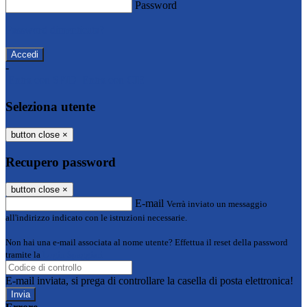
Password
Password dimenticata?
-
Entra con SPID
Entra con CIE
Seleziona utente
button close
×
Recupero password
button close
×
E-mail
Verrà inviato un messaggio
all'indirizzo indicato con le istruzioni necessarie.
Non hai una e-mail associata al nome utente? Effettua il reset della password
tramite la
Login Spaggiari
E-mail inviata, si prega di controllare la casella di posta elettronica!