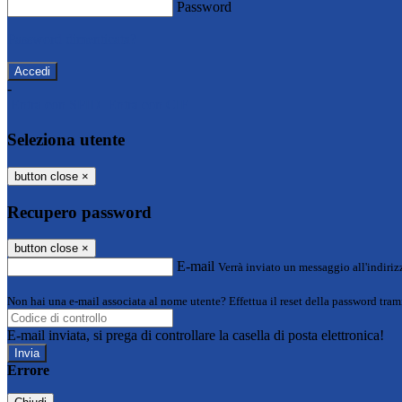
Password
Password dimenticata?
-
Entra con SPID
Entra con CIE
Seleziona utente
button close
×
Recupero password
button close
×
E-mail
Verrà inviato un messaggio all'indirizz
Non hai una e-mail associata al nome utente? Effettua il reset della password tram
E-mail inviata, si prega di controllare la casella di posta elettronica!
Errore