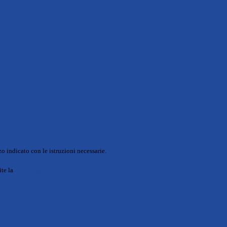
o indicato con le istruzioni necessarie.
ite la
Login Spaggiari