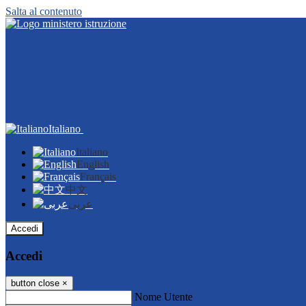
Salta al contenuto
Italiano
Italiano
English
Français
中文
عربى
Accedi
Accedi
button close
×
Nome Utente