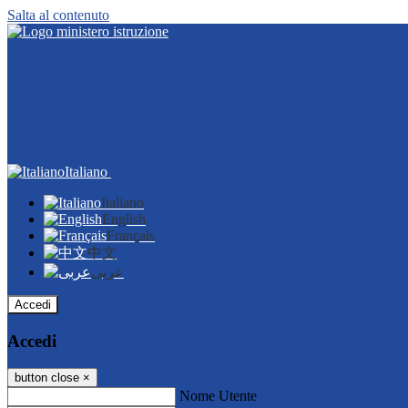
Salta al contenuto
Italiano
Italiano
English
Français
中文
عربى
Accedi
Accedi
button close
×
Nome Utente