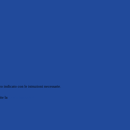
o indicato con le istruzioni necessarie.
ite la
Login Spaggiari