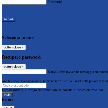
Password
Password dimenticata?
-
Entra con SPID
Entra con CIE
Seleziona utente
button close
×
Recupero password
button close
×
E-mail
Verrà inviato un messaggio all'indirizz
Non hai una e-mail associata al nome utente? Effettua il reset della password tram
E-mail inviata, si prega di controllare la casella di posta elettronica!
Errore