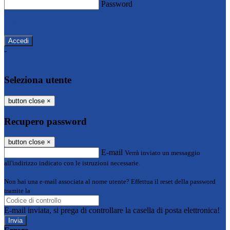
Password
Password dimenticata?
-
Entra con SPID
Entra con CIE
Seleziona utente
button close
×
Recupero password
button close
×
E-mail
Verrà inviato un messaggio
all'indirizzo indicato con le istruzioni necessarie.
Non hai una e-mail associata al nome utente? Effettua il reset della password
tramite la
Login Spaggiari
E-mail inviata, si prega di controllare la casella di posta elettronica!