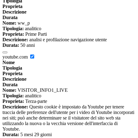
Tipologia
Proprieta
Descrizione
Durata
Nome:
ww_p
Tipologia:
analitico
Proprieta:
Prime Parti
Descrizione:
analisi e profilazione navigazione utente
Durata:
50 anni
youtube.com
Nome
Tipologia
Proprieta
Descrizione
Durata
Nome:
VISITOR_INFO1_LIVE
Tipologia:
analitico
Proprieta:
Terza-parte
Descrizione:
Questo cookie è impostato da Youtube per tenere
traccia delle preferenze dell'utente per i video di Youtube incorporati
nei siti; può anche determinare se il visitatore del sito web sta
utilizzando la nuova o la vecchia versione dell'interfaccia di
Youtube.
Durata:
5 mesi 29 giorni