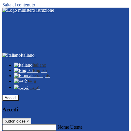
Salta al contenuto
Italiano
Italiano
English
Français
中文
عربى
Accedi
Accedi
button close
×
Nome Utente