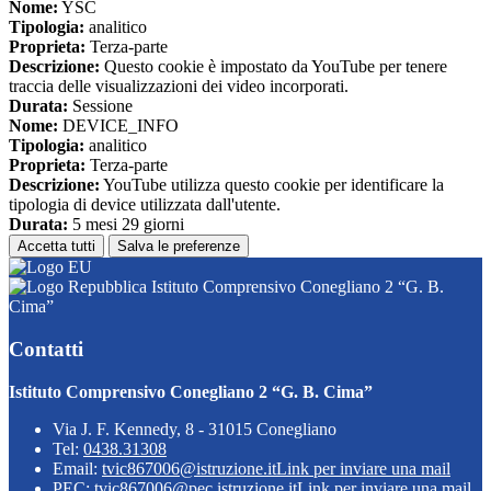
Nome:
YSC
Tipologia:
analitico
Proprieta:
Terza-parte
Descrizione:
Questo cookie è impostato da YouTube per tenere
traccia delle visualizzazioni dei video incorporati.
Durata:
Sessione
Nome:
DEVICE_INFO
Tipologia:
analitico
Proprieta:
Terza-parte
Descrizione:
YouTube utilizza questo cookie per identificare la
tipologia di device utilizzata dall'utente.
Durata:
5 mesi 29 giorni
Accetta tutti
Salva le preferenze
Istituto Comprensivo Conegliano 2 “G. B.
Cima”
Contatti
Istituto Comprensivo Conegliano 2 “G. B. Cima”
Via J. F. Kennedy, 8 - 31015 Conegliano
Tel:
0438.31308
Email:
tvic867006@istruzione.it
Link per inviare una mail
PEC:
tvic867006@pec.istruzione.it
Link per inviare una mail