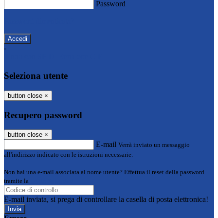
Password
Password dimenticata?
-
Entra con SPID
Entra con CIE
Seleziona utente
button close
×
Recupero password
button close
×
E-mail
Verrà inviato un messaggio
all'indirizzo indicato con le istruzioni necessarie.
Non hai una e-mail associata al nome utente? Effettua il reset della password
tramite la
Login Spaggiari
E-mail inviata, si prega di controllare la casella di posta elettronica!