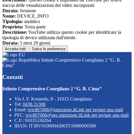
traccia delle visualizzazioni dei video incorporati.
Durata:
Sessione
Nome:
DEVICE_INFO
Tipologia:
analitico
Proprieta:
Terza-parte
Descrizione:
YouTube utilizza questo cookie per identificare la
tipologia di device utilizzata dall'utente.
Durata:
5 mesi 29 giorni
Accetta tutti
Salva le preferenze
Istituto Comprensivo Conegliano 2 “G. B.
Cima”
Contatti
Istituto Comprensivo Conegliano 2 “G. B. Cima”
Via J. F. Kennedy, 8 - 31015 Conegliano
Tel:
0438.31308
Email:
tvic867006@istruzione.it
Link per inviare una mail
PEC:
tvic867006@pec.istruzione.it
Link per inviare una mail
C.F.: 91035330264
IBAN: IT38V0100004306TU0000006580