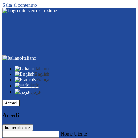
Salta al contenuto
Italiano
Italiano
English
Français
中文
عربى
Accedi
Accedi
button close
×
Nome Utente