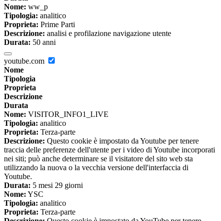
Nome:
ww_p
Tipologia:
analitico
Proprieta:
Prime Parti
Descrizione:
analisi e profilazione navigazione utente
Durata:
50 anni
youtube.com
Nome
Tipologia
Proprieta
Descrizione
Durata
Nome:
VISITOR_INFO1_LIVE
Tipologia:
analitico
Proprieta:
Terza-parte
Descrizione:
Questo cookie è impostato da Youtube per tenere
traccia delle preferenze dell'utente per i video di Youtube incorporati
nei siti; può anche determinare se il visitatore del sito web sta
utilizzando la nuova o la vecchia versione dell'interfaccia di
Youtube.
Durata:
5 mesi 29 giorni
Nome:
YSC
Tipologia:
analitico
Proprieta:
Terza-parte
Descrizione:
Questo cookie è impostato da YouTube per tenere