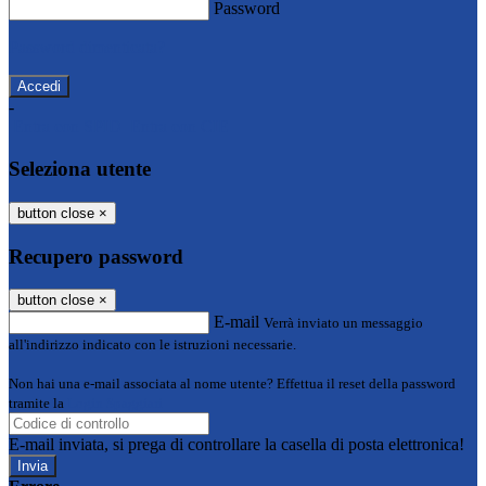
Password
Password dimenticata?
-
Entra con SPID
Entra con CIE
Seleziona utente
button close
×
Recupero password
button close
×
E-mail
Verrà inviato un messaggio
all'indirizzo indicato con le istruzioni necessarie.
Non hai una e-mail associata al nome utente? Effettua il reset della password
tramite la
Login Spaggiari
E-mail inviata, si prega di controllare la casella di posta elettronica!