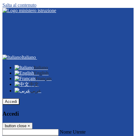
Salta al contenuto
Italiano
Italiano
English
Français
中文
عربى
Accedi
Accedi
button close
×
Nome Utente