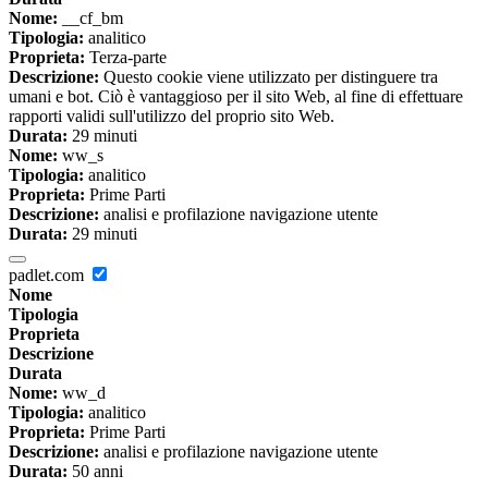
Nome:
__cf_bm
Tipologia:
analitico
Proprieta:
Terza-parte
Descrizione:
Questo cookie viene utilizzato per distinguere tra
umani e bot. Ciò è vantaggioso per il sito Web, al fine di effettuare
rapporti validi sull'utilizzo del proprio sito Web.
Durata:
29 minuti
Nome:
ww_s
Tipologia:
analitico
Proprieta:
Prime Parti
Descrizione:
analisi e profilazione navigazione utente
Durata:
29 minuti
padlet.com
Nome
Tipologia
Proprieta
Descrizione
Durata
Nome:
ww_d
Tipologia:
analitico
Proprieta:
Prime Parti
Descrizione:
analisi e profilazione navigazione utente
Durata:
50 anni