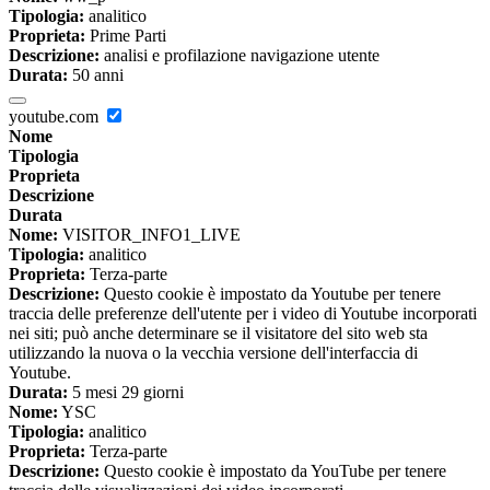
Tipologia:
analitico
Proprieta:
Prime Parti
Descrizione:
analisi e profilazione navigazione utente
Durata:
50 anni
youtube.com
Nome
Tipologia
Proprieta
Descrizione
Durata
Nome:
VISITOR_INFO1_LIVE
Tipologia:
analitico
Proprieta:
Terza-parte
Descrizione:
Questo cookie è impostato da Youtube per tenere
traccia delle preferenze dell'utente per i video di Youtube incorporati
nei siti; può anche determinare se il visitatore del sito web sta
utilizzando la nuova o la vecchia versione dell'interfaccia di
Youtube.
Durata:
5 mesi 29 giorni
Nome:
YSC
Tipologia:
analitico
Proprieta:
Terza-parte
Descrizione:
Questo cookie è impostato da YouTube per tenere