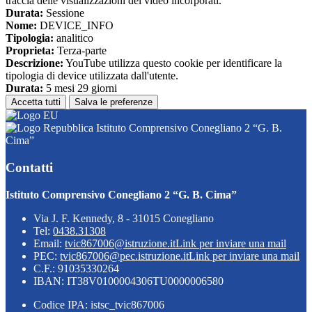
traccia delle visualizzazioni dei video incorporati.
Durata:
Sessione
Nome:
DEVICE_INFO
Tipologia:
analitico
Proprieta:
Terza-parte
Descrizione:
YouTube utilizza questo cookie per identificare la
tipologia di device utilizzata dall'utente.
Durata:
5 mesi 29 giorni
Accetta tutti
Salva le preferenze
Istituto Comprensivo Conegliano 2 “G. B.
Cima”
Contatti
Istituto Comprensivo Conegliano 2 “G. B. Cima”
Via J. F. Kennedy, 8 - 31015 Conegliano
Tel:
0438.31308
Email:
tvic867006@istruzione.it
Link per inviare una mail
PEC:
tvic867006@pec.istruzione.it
Link per inviare una mail
C.F.: 91035330264
IBAN: IT38V0100004306TU0000006580
Codice IPA: istsc_tvic867006