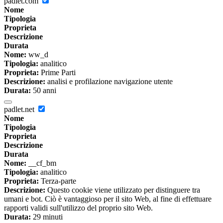
padlet.com
Nome
Tipologia
Proprieta
Descrizione
Durata
Nome:
ww_d
Tipologia:
analitico
Proprieta:
Prime Parti
Descrizione:
analisi e profilazione navigazione utente
Durata:
50 anni
padlet.net
Nome
Tipologia
Proprieta
Descrizione
Durata
Nome:
__cf_bm
Tipologia:
analitico
Proprieta:
Terza-parte
Descrizione:
Questo cookie viene utilizzato per distinguere tra
umani e bot. Ciò è vantaggioso per il sito Web, al fine di effettuare
rapporti validi sull'utilizzo del proprio sito Web.
Durata:
29 minuti