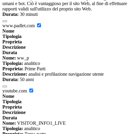
umani e bot. Ciò è vantaggioso per il sito Web, al fine di effettuare
rapporti validi sull'utilizzo del proprio sito Web.
Durata:
30 minuti
www.padlet.com
Nome
Tipologia
Proprieta
Descrizione
Durata
Nome:
ww_p
Tipologia:
analitico
Proprieta:
Prime Parti
Descrizione:
analisi e profilazione navigazione utente
Durata:
50 anni
youtube.com
Nome
Tipologia
Proprieta
Descrizione
Durata
Nome:
VISITOR_INFO1_LIVE
Tipologia:
analitico
Proprieta:
Terza-parte