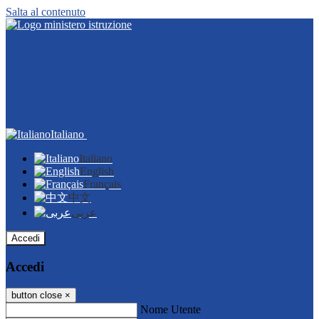
Salta al contenuto
Italiano
Italiano
English
Français
中文
عربى
Accedi
Accedi
button close
×
Nome Utente