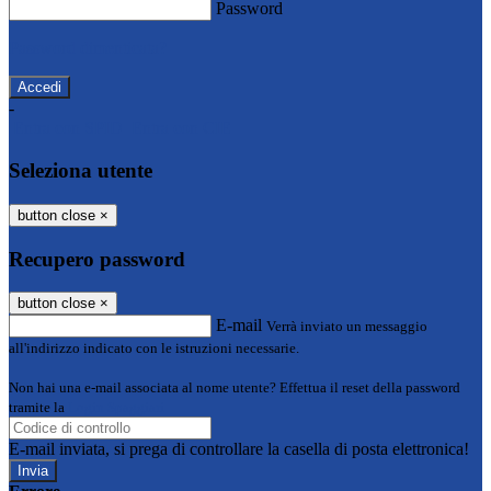
Password
Password dimenticata?
-
Entra con SPID
Entra con CIE
Seleziona utente
button close
×
Recupero password
button close
×
E-mail
Verrà inviato un messaggio
all'indirizzo indicato con le istruzioni necessarie.
Non hai una e-mail associata al nome utente? Effettua il reset della password
tramite la
Login Spaggiari
E-mail inviata, si prega di controllare la casella di posta elettronica!