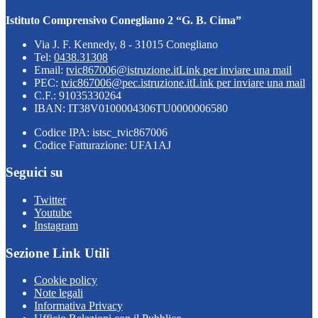
Istituto Comprensivo Conegliano 2 “G. B. Cima”
Via J. F. Kennedy, 8 - 31015 Conegliano
Tel:
0438.31308
Email:
tvic867006@istruzione.it
Link per inviare una mail
PEC:
tvic867006@pec.istruzione.it
Link per inviare una mail
C.F.: 91035330264
IBAN: IT38V0100004306TU0000006580
Codice IPA: istsc_tvic867006
Codice Fatturazione: UFA1AJ
Seguici su
Twitter
Youtube
Instagram
Sezione Link Utili
Cookie policy
Note legali
Informativa Privacy