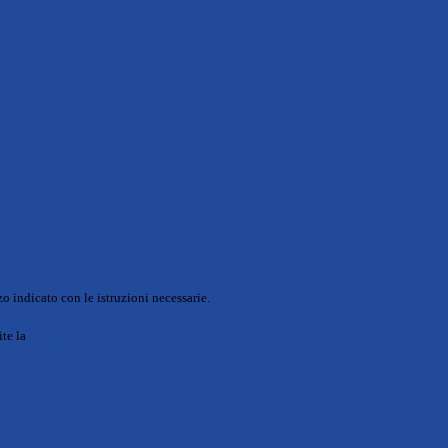
o indicato con le istruzioni necessarie.
ite la
Login Spaggiari