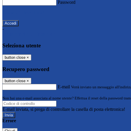
Password
Password dimenticata?
-
Entra con SPID
Entra con CIE
Seleziona utente
button close
×
Recupero password
button close
×
E-mail
Verrà inviato un messaggio all'indirizz
Non hai una e-mail associata al nome utente? Effettua il reset della password tram
E-mail inviata, si prega di controllare la casella di posta elettronica!
Errore