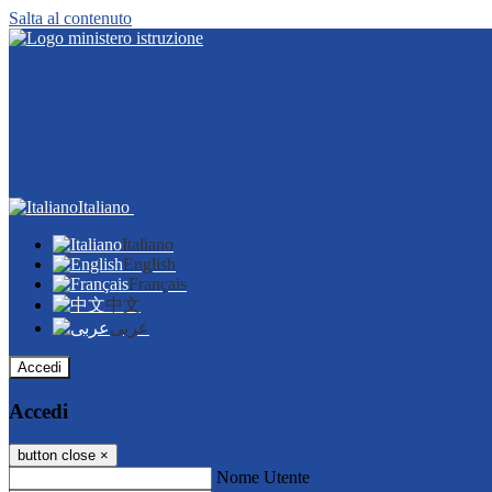
Salta al contenuto
Italiano
Italiano
English
Français
中文
عربى
Accedi
Accedi
button close
×
Nome Utente