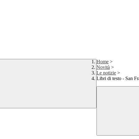
Home
>
Novità
>
Le notizie
>
Libri di testo - San F