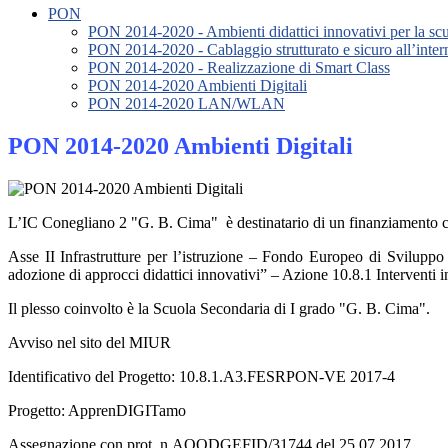
PON
PON 2014-2020 - Ambienti didattici innovativi per la scu
PON 2014-2020 - Cablaggio strutturato e sicuro all’interno
PON 2014-2020 - Realizzazione di Smart Class
PON 2014-2020 Ambienti Digitali
PON 2014-2020 LAN/WLAN
PON 2014-2020 Ambienti Digitali
L’IC Conegliano 2 "G. B. Cima" è destinatario di un finanziamento 
Asse II Infrastrutture per l’istruzione – Fondo Europeo di Svilupp
adozione di approcci didattici innovativi” – Azione 10.8.1 Interventi i
Il plesso coinvolto è la Scuola Secondaria di I grado "G. B. Cima".
Avviso nel sito del MIUR
Identificativo del Progetto: 10.8.1.A3.FESRPON-VE 2017-4
Progetto: ApprenDIGITamo
Assegnazione con prot. n.AOODGEFID/31744 del 25.07.2017