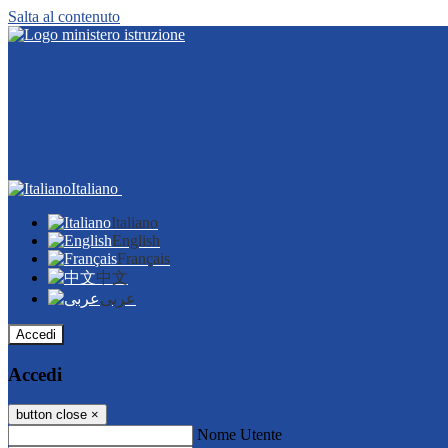
Salta al contenuto
Italiano
Italiano
English
Français
中文
عربى
Accedi
Accedi
button close
×
Nome Utente