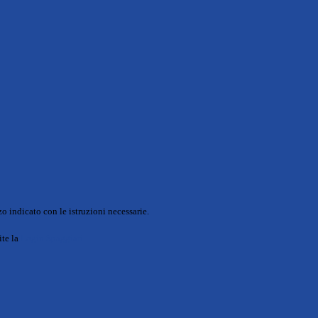
o indicato con le istruzioni necessarie.
ite la
Login Spaggiari