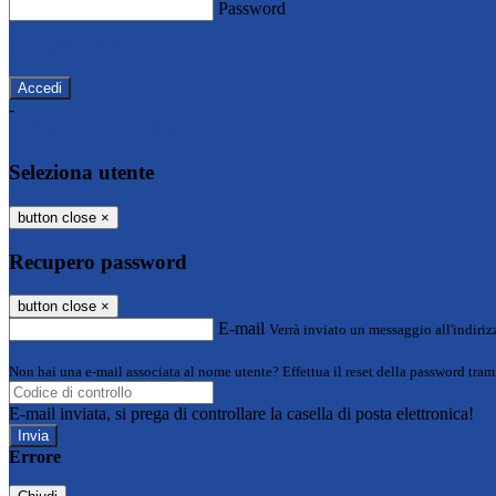
Password
Password dimenticata?
-
Entra con SPID
Entra con CIE
Seleziona utente
button close
×
Recupero password
button close
×
E-mail
Verrà inviato un messaggio all'indirizz
Non hai una e-mail associata al nome utente? Effettua il reset della password tram
E-mail inviata, si prega di controllare la casella di posta elettronica!
Errore