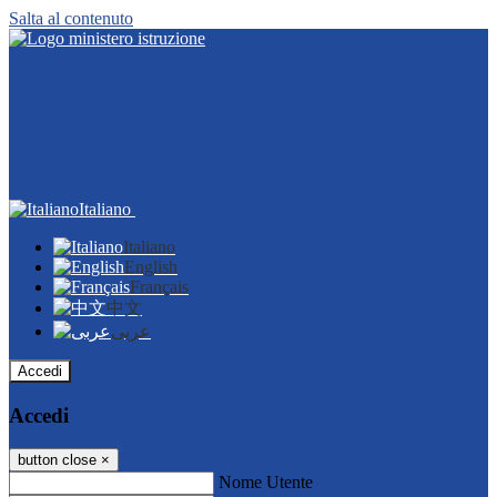
Salta al contenuto
Italiano
Italiano
English
Français
中文
عربى
Accedi
Accedi
button close
×
Nome Utente