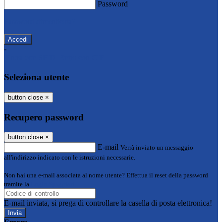
Password
Password dimenticata?
-
Entra con SPID
Entra con CIE
Seleziona utente
button close
×
Recupero password
button close
×
E-mail
Verrà inviato un messaggio
all'indirizzo indicato con le istruzioni necessarie.
Non hai una e-mail associata al nome utente? Effettua il reset della password
tramite la
Login Spaggiari
E-mail inviata, si prega di controllare la casella di posta elettronica!