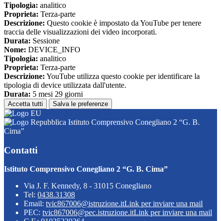
Tipologia:
analitico
Proprieta:
Terza-parte
Descrizione:
Questo cookie è impostato da YouTube per tenere
traccia delle visualizzazioni dei video incorporati.
Durata:
Sessione
Nome:
DEVICE_INFO
Tipologia:
analitico
Proprieta:
Terza-parte
Descrizione:
YouTube utilizza questo cookie per identificare la
tipologia di device utilizzata dall'utente.
Durata:
5 mesi 29 giorni
Accetta tutti
Salva le preferenze
Istituto Comprensivo Conegliano 2 “G. B.
Cima”
Contatti
Istituto Comprensivo Conegliano 2 “G. B. Cima”
Via J. F. Kennedy, 8 - 31015 Conegliano
Tel:
0438.31308
Email:
tvic867006@istruzione.it
Link per inviare una mail
PEC:
tvic867006@pec.istruzione.it
Link per inviare una mail