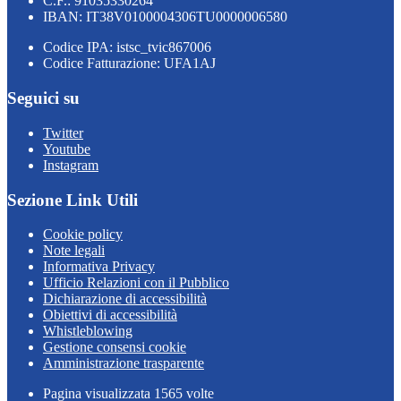
C.F.: 91035330264
IBAN: IT38V0100004306TU0000006580
Codice IPA: istsc_tvic867006
Codice Fatturazione: UFA1AJ
Seguici su
Twitter
Youtube
Instagram
Sezione Link Utili
Cookie policy
Note legali
Informativa Privacy
Ufficio Relazioni con il Pubblico
Dichiarazione di accessibilità
Obiettivi di accessibilità
Whistleblowing
Gestione consensi cookie
Amministrazione trasparente
Pagina visualizzata
1565
volte