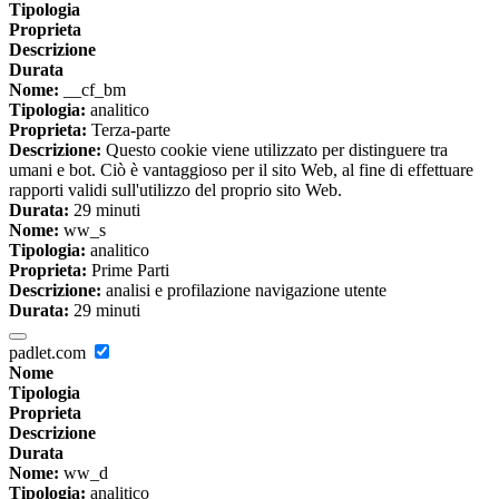
Tipologia
Proprieta
Descrizione
Durata
Nome:
__cf_bm
Tipologia:
analitico
Proprieta:
Terza-parte
Descrizione:
Questo cookie viene utilizzato per distinguere tra
umani e bot. Ciò è vantaggioso per il sito Web, al fine di effettuare
rapporti validi sull'utilizzo del proprio sito Web.
Durata:
29 minuti
Nome:
ww_s
Tipologia:
analitico
Proprieta:
Prime Parti
Descrizione:
analisi e profilazione navigazione utente
Durata:
29 minuti
padlet.com
Nome
Tipologia
Proprieta
Descrizione
Durata
Nome:
ww_d
Tipologia:
analitico