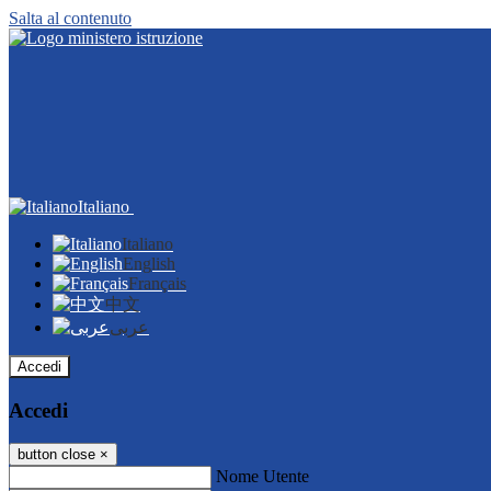
Salta al contenuto
Italiano
Italiano
English
Français
中文
عربى
Accedi
Accedi
button close
×
Nome Utente