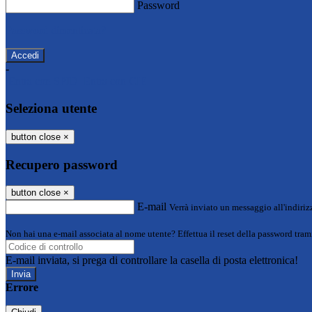
Password
Password dimenticata?
-
Entra con SPID
Entra con CIE
Seleziona utente
button close
×
Recupero password
button close
×
E-mail
Verrà inviato un messaggio all'indirizz
Non hai una e-mail associata al nome utente? Effettua il reset della password tram
E-mail inviata, si prega di controllare la casella di posta elettronica!
Errore