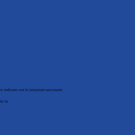
o indicato con le istruzioni necessarie.
ite la
Login Spaggiari