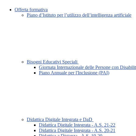
Offerta formativa
Piano d’Istituto per l’utilizzo dell’intelligenza artificiale
Bisogni Educativi Speciali
Giornata Internazionale delle Persone con Disabili
Piano Annuale per l'Inclusione (PAI)
Didattica Digitale Integrata e DaD
Didattica Digitale Integrata - A.S. 21-22
Didattica Digitale Integrata - A.S. 20-21
Didattica a Distanza - A.S. 19-20