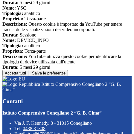
Durata:
5 mesi 29 giorni
Nome:
YSC
Tipologia:
analitico
Proprieta:
Terza-parte
Descrizione:
Questo cookie è impostato da YouTube per tenere
traccia delle visualizzazioni dei video incorporati.
Durata:
Sessione
Nome:
DEVICE_INFO
Tipologia:
analitico
Proprieta:
Terza-parte
Descrizione:
YouTube utilizza questo cookie per identificare la
tipologia di device utilizzata dall'utente.
Durata:
5 mesi 29 giorni
Accetta tutti
Salva le preferenze
Istituto Comprensivo Conegliano 2 “G. B.
Cima”
Contatti
Istituto Comprensivo Conegliano 2 “G. B. Cima”
Via J. F. Kennedy, 8 - 31015 Conegliano
Tel:
0438.31308
Email:
tvic867006@istruzione.it
Link per inviare una mail