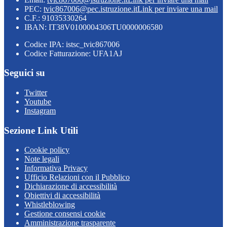
PEC:
tvic867006@pec.istruzione.it
Link per inviare una mail
C.F.: 91035330264
IBAN: IT38V0100004306TU0000006580
Codice IPA: istsc_tvic867006
Codice Fatturazione: UFA1AJ
Seguici su
Twitter
Youtube
Instagram
Sezione Link Utili
Cookie policy
Note legali
Informativa Privacy
Ufficio Relazioni con il Pubblico
Dichiarazione di accessibilità
Obiettivi di accessibilità
Whistleblowing
Gestione consensi cookie
Amministrazione trasparente