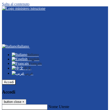
Salta al contenuto
Italiano
Italiano
English
Français
中文
عربى
Accedi
Accedi
button close
×
Nome Utente