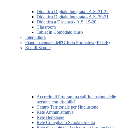
Didattica Digitale Integrata - A.S. 21-22
Didattica Digitale Integrata - A.S. 20-21
Didattica a Distanza - A.S. 19-20
Classroom
Tablet in Comodato d'uso
Intercultura
Piano Triennale dell'Offerta Formativa (PTOF)
Reti di Scuole
Accordo di Programma sull’Inclusione delle
persone con disabilità
Centro Territoriale per l'Inclusione
Rete Amministrativa
Rete Benessere
Rete Conegliano Scuola Orienta
Rete di scuole per la sicurezza Provincia di