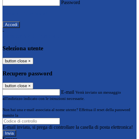
Password
Password dimenticata?
-
Entra con SPID
Entra con CIE
Seleziona utente
button close
×
Recupero password
button close
×
E-mail
Verrà inviato un messaggio
all'indirizzo indicato con le istruzioni necessarie.
Non hai una e-mail associata al nome utente? Effettua il reset della password
tramite la
Login Spaggiari
E-mail inviata, si prega di controllare la casella di posta elettronica!