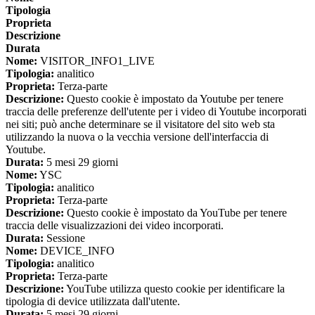
Tipologia
Proprieta
Descrizione
Durata
Nome:
VISITOR_INFO1_LIVE
Tipologia:
analitico
Proprieta:
Terza-parte
Descrizione:
Questo cookie è impostato da Youtube per tenere
traccia delle preferenze dell'utente per i video di Youtube incorporati
nei siti; può anche determinare se il visitatore del sito web sta
utilizzando la nuova o la vecchia versione dell'interfaccia di
Youtube.
Durata:
5 mesi 29 giorni
Nome:
YSC
Tipologia:
analitico
Proprieta:
Terza-parte
Descrizione:
Questo cookie è impostato da YouTube per tenere
traccia delle visualizzazioni dei video incorporati.
Durata:
Sessione
Nome:
DEVICE_INFO
Tipologia:
analitico
Proprieta:
Terza-parte
Descrizione:
YouTube utilizza questo cookie per identificare la
tipologia di device utilizzata dall'utente.
Durata:
5 mesi 29 giorni