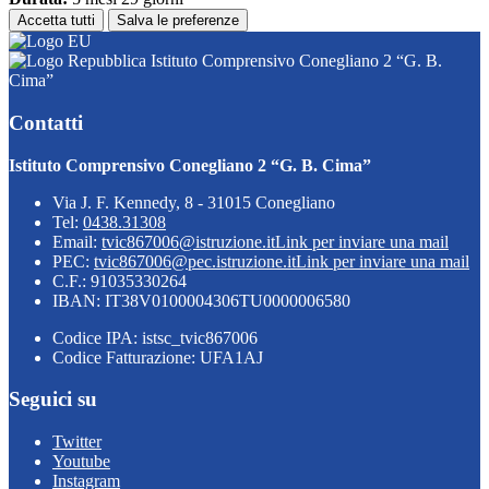
Accetta tutti
Salva le preferenze
Istituto Comprensivo Conegliano 2 “G. B.
Cima”
Contatti
Istituto Comprensivo Conegliano 2 “G. B. Cima”
Via J. F. Kennedy, 8 - 31015 Conegliano
Tel:
0438.31308
Email:
tvic867006@istruzione.it
Link per inviare una mail
PEC:
tvic867006@pec.istruzione.it
Link per inviare una mail
C.F.: 91035330264
IBAN: IT38V0100004306TU0000006580
Codice IPA: istsc_tvic867006
Codice Fatturazione: UFA1AJ
Seguici su
Twitter
Youtube
Instagram