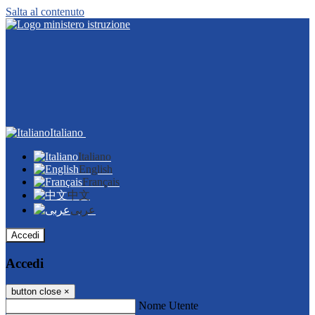
Salta al contenuto
Italiano
Italiano
English
Français
中文
عربى
Accedi
Accedi
button close
×
Nome Utente