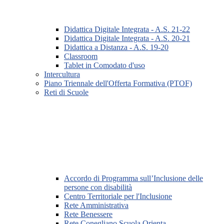
Didattica Digitale Integrata - A.S. 21-22
Didattica Digitale Integrata - A.S. 20-21
Didattica a Distanza - A.S. 19-20
Classroom
Tablet in Comodato d'uso
Intercultura
Piano Triennale dell'Offerta Formativa (PTOF)
Reti di Scuole
Accordo di Programma sull’Inclusione delle
persone con disabilità
Centro Territoriale per l'Inclusione
Rete Amministrativa
Rete Benessere
Rete Conegliano Scuola Orienta