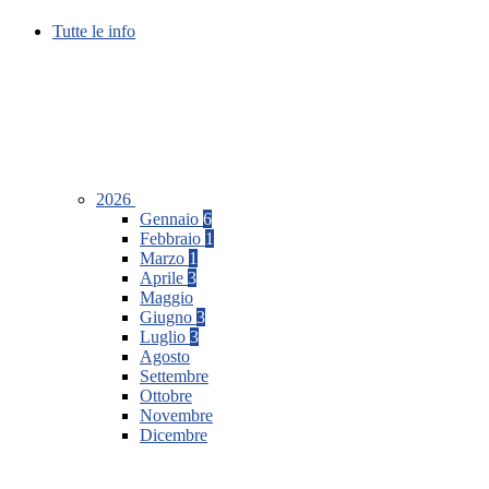
Tutte le info
2026
Gennaio
6
Febbraio
1
Marzo
1
Aprile
3
Maggio
Giugno
3
Luglio
3
Agosto
Settembre
Ottobre
Novembre
Dicembre