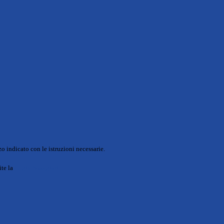
o indicato con le istruzioni necessarie.
ite la
Login Spaggiari