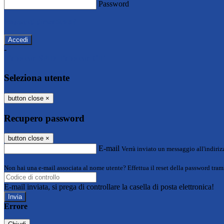
Password
Password dimenticata?
-
Entra con SPID
Entra con CIE
Seleziona utente
button close
×
Recupero password
button close
×
E-mail
Verrà inviato un messaggio all'indirizz
Non hai una e-mail associata al nome utente? Effettua il reset della password tram
E-mail inviata, si prega di controllare la casella di posta elettronica!
Errore