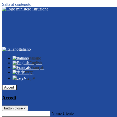
Salta al contenuto
Italiano
Italiano
English
Français
中文
عربى
Accedi
Accedi
button close
×
Nome Utente