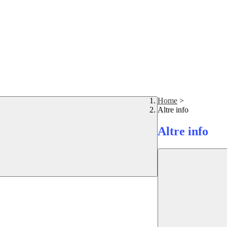
Home
>
Altre info
Altre info