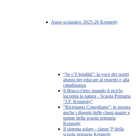
Anno scolastico 2025-26 Kennedy
“Se c’è legalità”: la voce dei nostri
alunni per educare al rispetto e alla
cittadinanza
Il Bruco-Orto: quando il riciclo
incontra la natura - Scuola Primaria
“J.F. Kennedy”
“Ricreiamo Conegliano”: in mostra
anche i disegni delle classi quarte e
quinte della scuola primaria
Kennedy
Il sistema solare - classe 5ª della
scuola primaria Kennedy