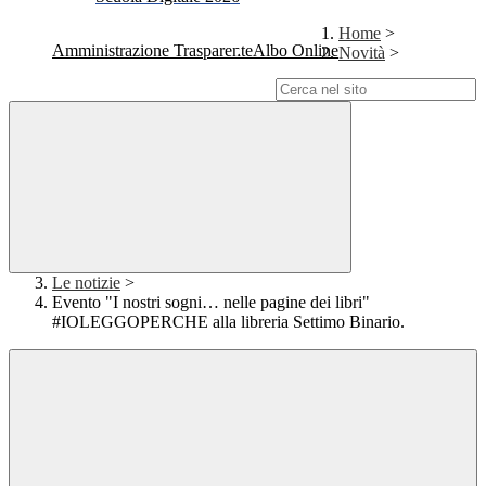
Home
>
Amministrazione Trasparente
Albo Online
Novità
>
Campo di ricerca per le pagine del sito
Le notizie
>
Evento "I nostri sogni… nelle pagine dei libri"
#IOLEGGOPERCHE alla libreria Settimo Binario.