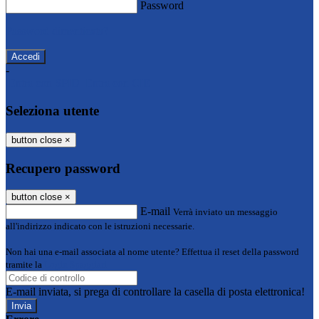
Password
Password dimenticata?
-
Entra con SPID
Entra con CIE
Seleziona utente
button close
×
Recupero password
button close
×
E-mail
Verrà inviato un messaggio
all'indirizzo indicato con le istruzioni necessarie.
Non hai una e-mail associata al nome utente? Effettua il reset della password
tramite la
Login Spaggiari
E-mail inviata, si prega di controllare la casella di posta elettronica!