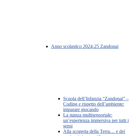
Anno scolastico 2024-25 Zandonai
Scuola dell’Infanzia “Zandonai” –
Coding e rispetto dell’ambiente:
imparare giocando
La stanza multisensoriale:
un’esperienza immersiva per tutti i
sensi
Alla scoperta della Terra… e dei