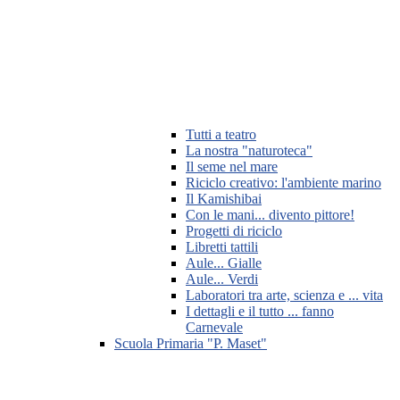
Tutti a teatro
La nostra "naturoteca"
Il seme nel mare
Riciclo creativo: l'ambiente marino
Il Kamishibai
Con le mani... divento pittore!
Progetti di riciclo
Libretti tattili
Aule... Gialle
Aule... Verdi
Laboratori tra arte, scienza e ... vita
I dettagli e il tutto ... fanno
Carnevale
Scuola Primaria "P. Maset"