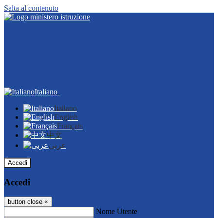
Salta al contenuto
Italiano
Italiano
English
Français
中文
عربى
Accedi
Accedi
button close
×
Nome Utente