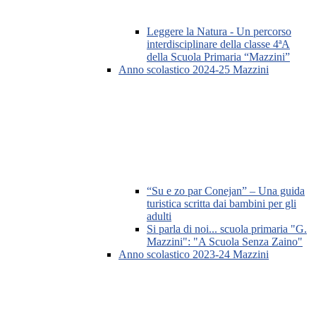
Leggere la Natura - Un percorso
interdisciplinare della classe 4ªA
della Scuola Primaria “Mazzini”
Anno scolastico 2024-25 Mazzini
“Su e zo par Conejan” – Una guida
turistica scritta dai bambini per gli
adulti
Si parla di noi... scuola primaria "G.
Mazzini": "A Scuola Senza Zaino"
Anno scolastico 2023-24 Mazzini