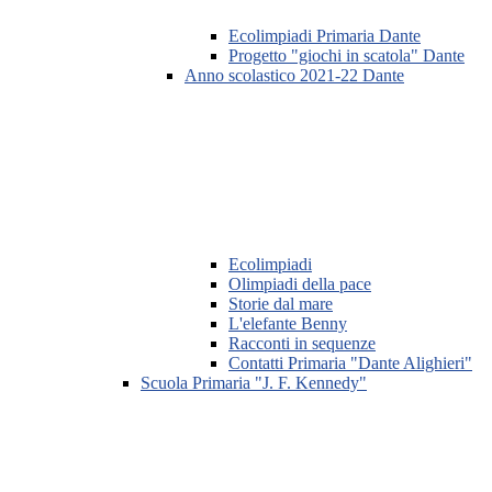
Ecolimpiadi Primaria Dante
Progetto "giochi in scatola" Dante
Anno scolastico 2021-22 Dante
Ecolimpiadi
Olimpiadi della pace
Storie dal mare
L'elefante Benny
Racconti in sequenze
Contatti Primaria "Dante Alighieri"
Scuola Primaria "J. F. Kennedy"