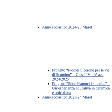
Anno scolastico 2024-25 Maset
Progetto “Piccoli Cicerone per le vie
di Scomigo” – Classi IV e V a.s.
2024/2025
Progetto "Sporchiamoci le mani..." –
Un’esperienza educativa in ceramica
e orticoltura
Anno scolastico 2023-24 Maset