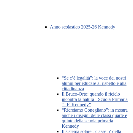
Anno scolastico 2025-26 Kennedy
“Se c’è legalità”: la voce dei nostri
alunni per educare al rispetto e alla
cittadinanza
Il Bruco-Orto: quando il riciclo
incontra la natura - Scuola Primaria
“J.F. Kennedy”
“Ricreiamo Conegliano”: in mostra
anche i disegni delle classi quarte e
quinte della scuola primaria
Kennedy
Il sistema solare - classe 5ª della