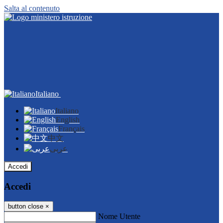
Salta al contenuto
Italiano
Italiano
English
Français
中文
عربى
Accedi
Accedi
button close
×
Nome Utente