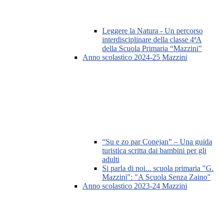
Leggere la Natura - Un percorso
interdisciplinare della classe 4ªA
della Scuola Primaria “Mazzini”
Anno scolastico 2024-25 Mazzini
“Su e zo par Conejan” – Una guida
turistica scritta dai bambini per gli
adulti
Si parla di noi... scuola primaria "G.
Mazzini": "A Scuola Senza Zaino"
Anno scolastico 2023-24 Mazzini