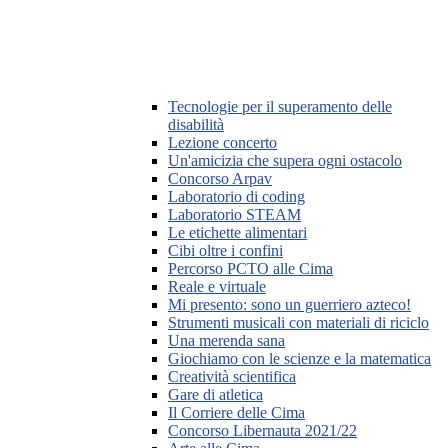
Tecnologie per il superamento delle
disabilità
Lezione concerto
Un'amicizia che supera ogni ostacolo
Concorso Arpav
Laboratorio di coding
Laboratorio STEAM
Le etichette alimentari
Cibi oltre i confini
Percorso PCTO alle Cima
Reale e virtuale
Mi presento: sono un guerriero azteco!
Strumenti musicali con materiali di riciclo
Una merenda sana
Giochiamo con le scienze e la matematica
Creatività scientifica
Gare di atletica
Il Corriere delle Cima
Concorso Libernauta 2021/22