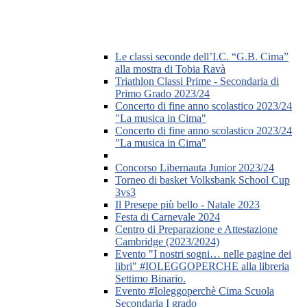
Le classi seconde dell’I.C. “G.B. Cima”
alla mostra di Tobia Ravà
Triathlon Classi Prime - Secondaria di
Primo Grado 2023/24
Concerto di fine anno scolastico 2023/24
"La musica in Cima"
Concerto di fine anno scolastico 2023/24
"La musica in Cima"
Concorso Libernauta Junior 2023/24
Torneo di basket Volksbank School Cup
3vs3
Il Presepe più bello - Natale 2023
Festa di Carnevale 2024
Centro di Preparazione e Attestazione
Cambridge (2023/2024)
Evento "I nostri sogni… nelle pagine dei
libri" #IOLEGGOPERCHE alla libreria
Settimo Binario.
Evento #Ioleggoperchè Cima Scuola
Secondaria I grado