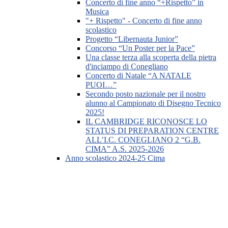
Concerto di fine anno “+Rispetto” in
Musica
"+ Rispetto" - Concerto di fine anno
scolastico
Progetto “Libernauta Junior”
Concorso “Un Poster per la Pace”
Una classe terza alla scoperta della pietra
d'inciampo di Conegliano
Concerto di Natale “A NATALE
PUOI…”
Secondo posto nazionale per il nostro
alunno al Campionato di Disegno Tecnico
2025!
IL CAMBRIDGE RICONOSCE LO
STATUS DI PREPARATION CENTRE
ALL’I.C. CONEGLIANO 2 “G.B.
CIMA” A.S. 2025-2026
Anno scolastico 2024-25 Cima