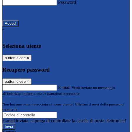
Password
Password dimenticata?
-
Entra con SPID
Entra con CIE
Seleziona utente
button close
×
Recupero password
button close
×
E-mail
Verrà inviato un messaggio
all'indirizzo indicato con le istruzioni necessarie.
Non hai una e-mail associata al nome utente? Effettua il reset della password
tramite la
Login Spaggiari
E-mail inviata, si prega di controllare la casella di posta elettronica!