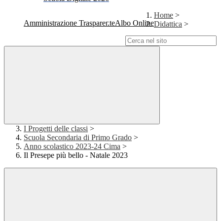
Home
>
Amministrazione Trasparente
Albo Online
Didattica
>
Campo di ricerca per le pagine del sito
I Progetti delle classi
>
Scuola Secondaria di Primo Grado
>
Anno scolastico 2023-24 Cima
>
Il Presepe più bello - Natale 2023