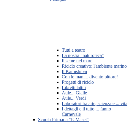
Tutti a teatro
La nostra "naturoteca"
Il seme nel mare
Riciclo creativo: l'ambiente marino
Il Kamishibai
Con le mani... divento pittore!
Progetti di riciclo
Libretti tattili
Aule... Gialle
Aule... Verdi
Laboratori tra arte, scienza e ... vita
I dettagli e il tutto ... fanno
Carnevale
Scuola Primaria "P. Maset"