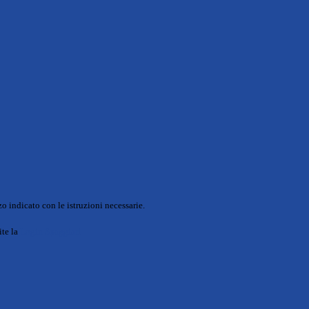
o indicato con le istruzioni necessarie.
ite la
Login Spaggiari