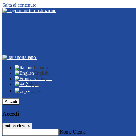
Salta al contenuto
Italiano
Italiano
English
Français
中文
عربى
Accedi
Accedi
button close
×
Nome Utente