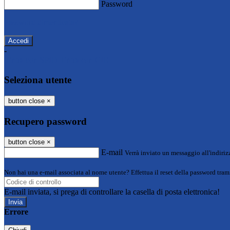
Password
Password dimenticata?
-
Entra con SPID
Entra con CIE
Seleziona utente
button close
×
Recupero password
button close
×
E-mail
Verrà inviato un messaggio all'indirizz
Non hai una e-mail associata al nome utente? Effettua il reset della password tram
E-mail inviata, si prega di controllare la casella di posta elettronica!
Errore