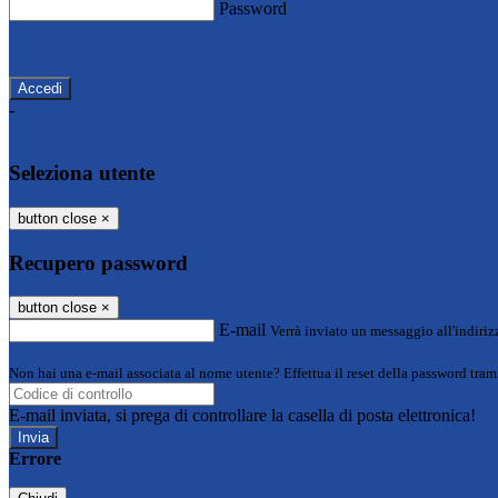
Password
Password dimenticata?
-
Entra con SPID
Entra con CIE
Seleziona utente
button close
×
Recupero password
button close
×
E-mail
Verrà inviato un messaggio all'indirizz
Non hai una e-mail associata al nome utente? Effettua il reset della password tram
E-mail inviata, si prega di controllare la casella di posta elettronica!
Errore