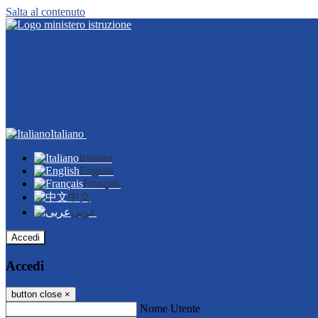
Salta al contenuto
Italiano
Italiano
English
Français
中文
عربى
Accedi
Accedi
button close
×
Nome Utente