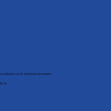
o indicato con le istruzioni necessarie.
ite la
Login Spaggiari