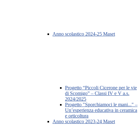
Anno scolastico 2024-25 Maset
Progetto “Piccoli Cicerone per le vie
di Scomigo” – Classi IV e V a.s.
2024/2025
Progetto "Sporchiamoci le mani..." –
Un’esperienza educativa in ceramica
e orticoltura
Anno scolastico 2023-24 Maset