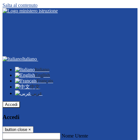
Salta al contenuto
Italiano
Italiano
English
Français
中文
عربى
Accedi
Accedi
button close
×
Nome Utente