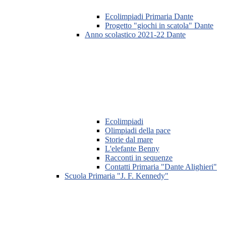
Ecolimpiadi Primaria Dante
Progetto "giochi in scatola" Dante
Anno scolastico 2021-22 Dante
Ecolimpiadi
Olimpiadi della pace
Storie dal mare
L'elefante Benny
Racconti in sequenze
Contatti Primaria "Dante Alighieri"
Scuola Primaria "J. F. Kennedy"