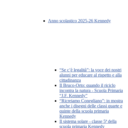
Anno scolastico 2025-26 Kennedy
“Se c’è legalità”: la voce dei nostri
alunni per educare al rispetto e alla
cittadinanza
Il Bruco-Orto: quando il riciclo
incontra la natura - Scuola Primaria
“J.F. Kennedy”
“Ricreiamo Conegliano”: in mostra
anche i disegni delle classi quarte e
quinte della scuola primaria
Kennedy
Il sistema solare - classe 5ª della
scuola primaria Kennedy