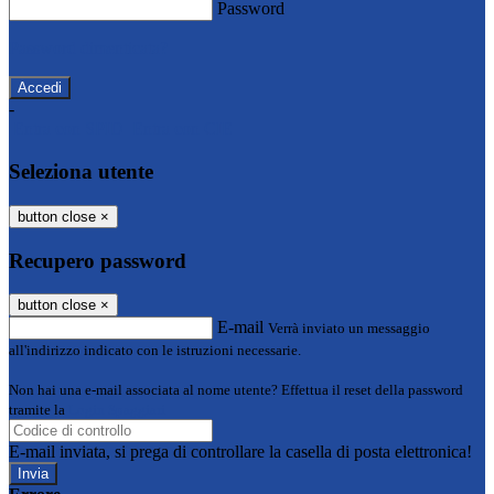
Password
Password dimenticata?
-
Entra con SPID
Entra con CIE
Seleziona utente
button close
×
Recupero password
button close
×
E-mail
Verrà inviato un messaggio
all'indirizzo indicato con le istruzioni necessarie.
Non hai una e-mail associata al nome utente? Effettua il reset della password
tramite la
Login Spaggiari
E-mail inviata, si prega di controllare la casella di posta elettronica!