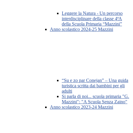
Leggere la Natura - Un percorso
interdisciplinare della classe 4ªA
della Scuola Primaria “Mazzini”
Anno scolastico 2024-25 Mazzini
“Su e zo par Conejan” – Una guida
turistica scritta dai bambini per gli
adulti
Si parla di noi... scuola primaria "G.
Mazzini": "A Scuola Senza Zaino"
Anno scolastico 2023-24 Mazzini