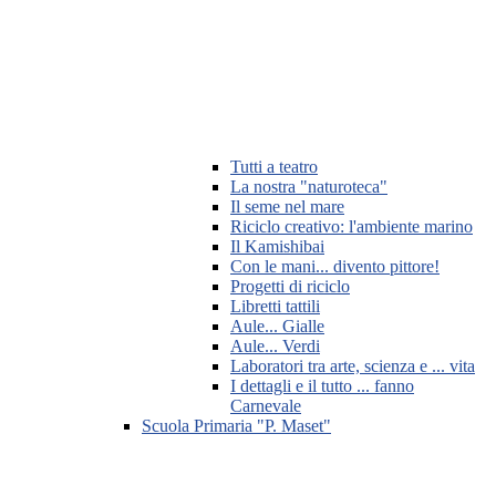
Tutti a teatro
La nostra "naturoteca"
Il seme nel mare
Riciclo creativo: l'ambiente marino
Il Kamishibai
Con le mani... divento pittore!
Progetti di riciclo
Libretti tattili
Aule... Gialle
Aule... Verdi
Laboratori tra arte, scienza e ... vita
I dettagli e il tutto ... fanno
Carnevale
Scuola Primaria "P. Maset"