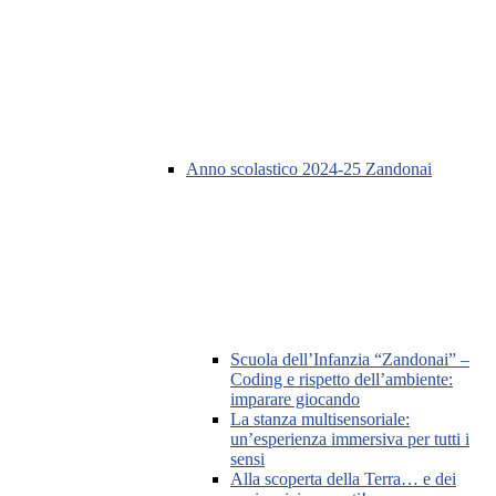
Anno scolastico 2024-25 Zandonai
Scuola dell’Infanzia “Zandonai” –
Coding e rispetto dell’ambiente:
imparare giocando
La stanza multisensoriale:
un’esperienza immersiva per tutti i
sensi
Alla scoperta della Terra… e dei