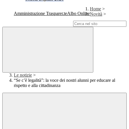
Home
>
Amministrazione Trasparente
Albo Online
Novità
>
Campo di ricerca per le pagine del sito
Le notizie
>
“Se c’è legalità”: la voce dei nostri alunni per educare al
rispetto e alla cittadinanza