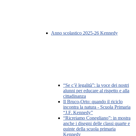
Anno scolastico 2025-26 Kennedy
“Se c’è legalità”: la voce dei nostri
alunni per educare al rispetto e alla
cittadinanza
Il Bruco-Orto: quando il riciclo
incontra la natura - Scuola Primaria
“J.F. Kennedy”
“Ricreiamo Conegliano”: in mostra
anche i disegni delle classi quarte e
quinte della scuola primaria
Kennedy