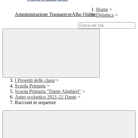
Home
>
Amministrazione Trasparente
Albo Online
Didattica
>
Campo di ricerca per le pagine del sito
I Progetti delle classi
>
Scuola Primaria
>
Scuola Primaria "Dante Alighieri"
>
Anno scolastico 2021-22 Dante
>
Racconti in sequenze