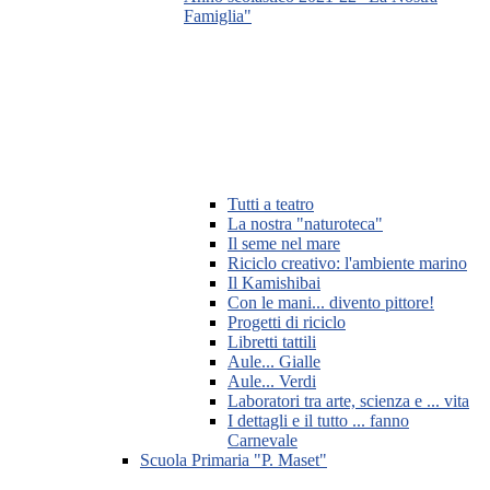
Famiglia"
Tutti a teatro
La nostra "naturoteca"
Il seme nel mare
Riciclo creativo: l'ambiente marino
Il Kamishibai
Con le mani... divento pittore!
Progetti di riciclo
Libretti tattili
Aule... Gialle
Aule... Verdi
Laboratori tra arte, scienza e ... vita
I dettagli e il tutto ... fanno
Carnevale
Scuola Primaria "P. Maset"