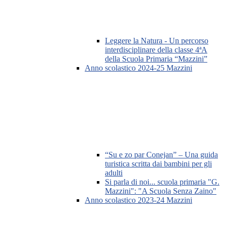
Leggere la Natura - Un percorso
interdisciplinare della classe 4ªA
della Scuola Primaria “Mazzini”
Anno scolastico 2024-25 Mazzini
“Su e zo par Conejan” – Una guida
turistica scritta dai bambini per gli
adulti
Si parla di noi... scuola primaria "G.
Mazzini": "A Scuola Senza Zaino"
Anno scolastico 2023-24 Mazzini