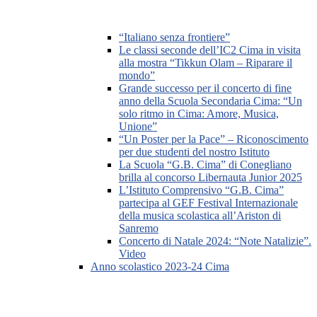
“Italiano senza frontiere”
Le classi seconde dell’IC2 Cima in visita
alla mostra “Tikkun Olam – Riparare il
mondo”
Grande successo per il concerto di fine
anno della Scuola Secondaria Cima: “Un
solo ritmo in Cima: Amore, Musica,
Unione”
“Un Poster per la Pace” – Riconoscimento
per due studenti del nostro Istituto
La Scuola “G.B. Cima” di Conegliano
brilla al concorso Libernauta Junior 2025
L’Istituto Comprensivo “G.B. Cima”
partecipa al GEF Festival Internazionale
della musica scolastica all’Ariston di
Sanremo
Concerto di Natale 2024: “Note Natalizie”.
Video
Anno scolastico 2023-24 Cima