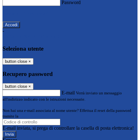
Password
Password dimenticata?
-
Entra con SPID
Entra con CIE
Seleziona utente
button close
×
Recupero password
button close
×
E-mail
Verrà inviato un messaggio
all'indirizzo indicato con le istruzioni necessarie.
Non hai una e-mail associata al nome utente? Effettua il reset della password
tramite la
Login Spaggiari
E-mail inviata, si prega di controllare la casella di posta elettronica!