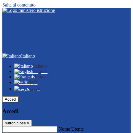
Salta al contenuto
Italiano
Italiano
English
Français
中文
عربى
Accedi
Accedi
button close
×
Nome Utente