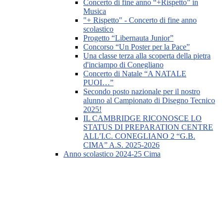
Concerto di fine anno “+Rispetto” in
Musica
"+ Rispetto" - Concerto di fine anno
scolastico
Progetto “Libernauta Junior”
Concorso “Un Poster per la Pace”
Una classe terza alla scoperta della pietra
d'inciampo di Conegliano
Concerto di Natale “A NATALE
PUOI…”
Secondo posto nazionale per il nostro
alunno al Campionato di Disegno Tecnico
2025!
IL CAMBRIDGE RICONOSCE LO
STATUS DI PREPARATION CENTRE
ALL’I.C. CONEGLIANO 2 “G.B.
CIMA” A.S. 2025-2026
Anno scolastico 2024-25 Cima