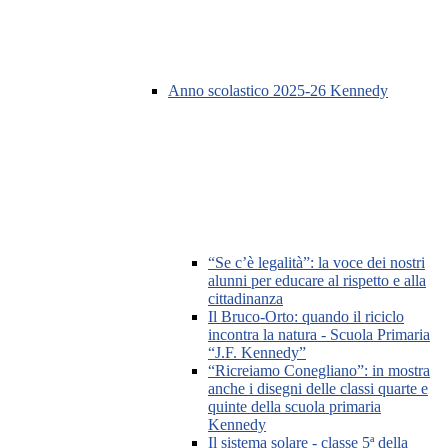
Anno scolastico 2025-26 Kennedy
“Se c’è legalità”: la voce dei nostri
alunni per educare al rispetto e alla
cittadinanza
Il Bruco-Orto: quando il riciclo
incontra la natura - Scuola Primaria
“J.F. Kennedy”
“Ricreiamo Conegliano”: in mostra
anche i disegni delle classi quarte e
quinte della scuola primaria
Kennedy
Il sistema solare - classe 5ª della