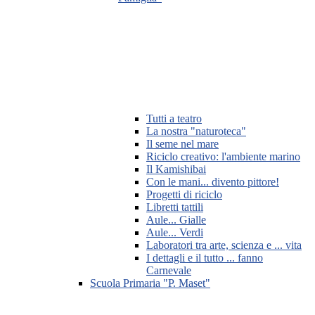
Tutti a teatro
La nostra "naturoteca"
Il seme nel mare
Riciclo creativo: l'ambiente marino
Il Kamishibai
Con le mani... divento pittore!
Progetti di riciclo
Libretti tattili
Aule... Gialle
Aule... Verdi
Laboratori tra arte, scienza e ... vita
I dettagli e il tutto ... fanno
Carnevale
Scuola Primaria "P. Maset"