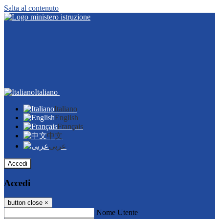
Salta al contenuto
Italiano
Italiano
English
Français
中文
عربى
Accedi
Accedi
button close
×
Nome Utente