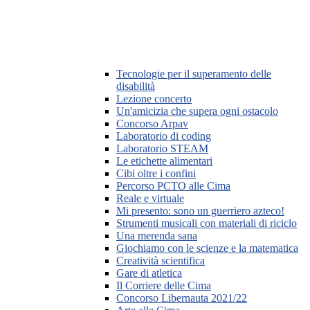
Tecnologie per il superamento delle
disabilità
Lezione concerto
Un'amicizia che supera ogni ostacolo
Concorso Arpav
Laboratorio di coding
Laboratorio STEAM
Le etichette alimentari
Cibi oltre i confini
Percorso PCTO alle Cima
Reale e virtuale
Mi presento: sono un guerriero azteco!
Strumenti musicali con materiali di riciclo
Una merenda sana
Giochiamo con le scienze e la matematica
Creatività scientifica
Gare di atletica
Il Corriere delle Cima
Concorso Libernauta 2021/22