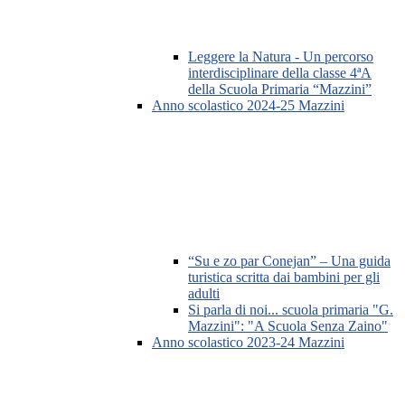
Leggere la Natura - Un percorso
interdisciplinare della classe 4ªA
della Scuola Primaria “Mazzini”
Anno scolastico 2024-25 Mazzini
“Su e zo par Conejan” – Una guida
turistica scritta dai bambini per gli
adulti
Si parla di noi... scuola primaria "G.
Mazzini": "A Scuola Senza Zaino"
Anno scolastico 2023-24 Mazzini