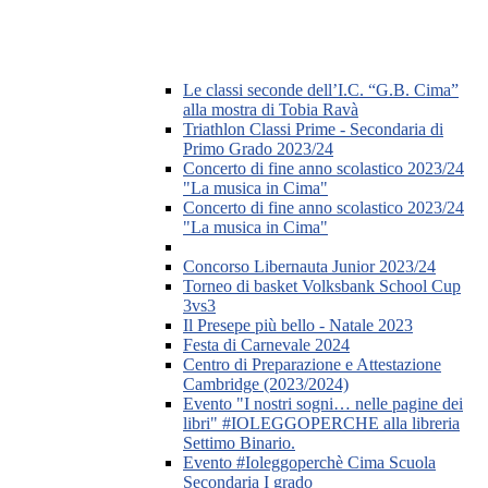
Le classi seconde dell’I.C. “G.B. Cima”
alla mostra di Tobia Ravà
Triathlon Classi Prime - Secondaria di
Primo Grado 2023/24
Concerto di fine anno scolastico 2023/24
"La musica in Cima"
Concerto di fine anno scolastico 2023/24
"La musica in Cima"
Concorso Libernauta Junior 2023/24
Torneo di basket Volksbank School Cup
3vs3
Il Presepe più bello - Natale 2023
Festa di Carnevale 2024
Centro di Preparazione e Attestazione
Cambridge (2023/2024)
Evento "I nostri sogni… nelle pagine dei
libri" #IOLEGGOPERCHE alla libreria
Settimo Binario.
Evento #Ioleggoperchè Cima Scuola
Secondaria I grado