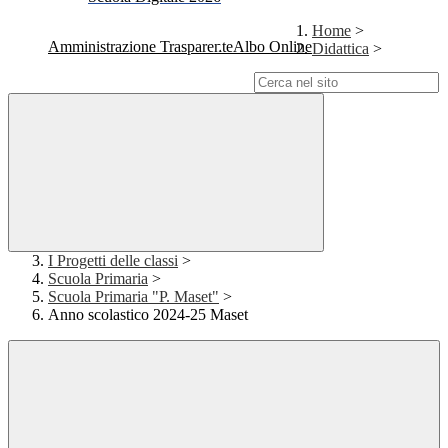
Home
>
Amministrazione Trasparente
Albo Online
Didattica
>
Campo di ricerca per le pagine del sito
I Progetti delle classi
>
Scuola Primaria
>
Scuola Primaria "P. Maset"
>
Anno scolastico 2024-25 Maset