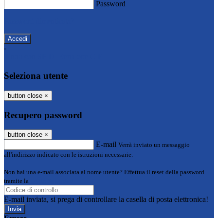
Password
Password dimenticata?
-
Entra con SPID
Entra con CIE
Seleziona utente
button close
×
Recupero password
button close
×
E-mail
Verrà inviato un messaggio
all'indirizzo indicato con le istruzioni necessarie.
Non hai una e-mail associata al nome utente? Effettua il reset della password
tramite la
Login Spaggiari
E-mail inviata, si prega di controllare la casella di posta elettronica!