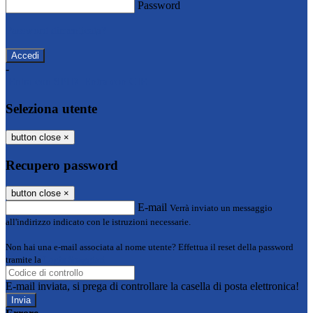
Password
Password dimenticata?
-
Entra con SPID
Entra con CIE
Seleziona utente
button close
×
Recupero password
button close
×
E-mail
Verrà inviato un messaggio
all'indirizzo indicato con le istruzioni necessarie.
Non hai una e-mail associata al nome utente? Effettua il reset della password
tramite la
Login Spaggiari
E-mail inviata, si prega di controllare la casella di posta elettronica!