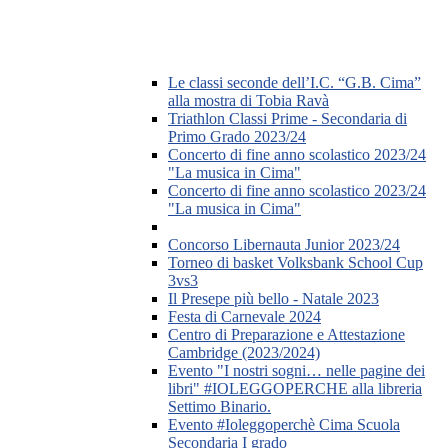
Le classi seconde dell’I.C. “G.B. Cima”
alla mostra di Tobia Ravà
Triathlon Classi Prime - Secondaria di
Primo Grado 2023/24
Concerto di fine anno scolastico 2023/24
"La musica in Cima"
Concerto di fine anno scolastico 2023/24
"La musica in Cima"
Concorso Libernauta Junior 2023/24
Torneo di basket Volksbank School Cup
3vs3
Il Presepe più bello - Natale 2023
Festa di Carnevale 2024
Centro di Preparazione e Attestazione
Cambridge (2023/2024)
Evento "I nostri sogni… nelle pagine dei
libri" #IOLEGGOPERCHE alla libreria
Settimo Binario.
Evento #Ioleggoperchè Cima Scuola
Secondaria I grado