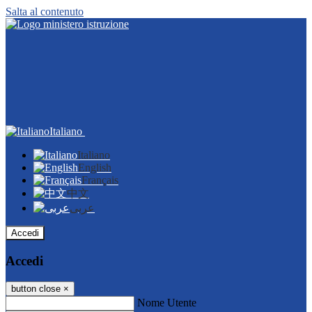
Salta al contenuto
Italiano
Italiano
English
Français
中文
عربى
Accedi
Accedi
button close
×
Nome Utente