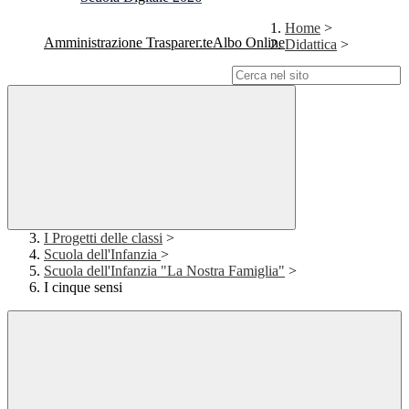
Home
>
Amministrazione Trasparente
Albo Online
Didattica
>
Campo di ricerca per le pagine del sito
I Progetti delle classi
>
Scuola dell'Infanzia
>
Scuola dell'Infanzia "La Nostra Famiglia"
>
I cinque sensi