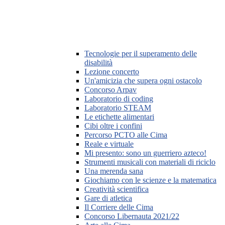
Tecnologie per il superamento delle
disabilità
Lezione concerto
Un'amicizia che supera ogni ostacolo
Concorso Arpav
Laboratorio di coding
Laboratorio STEAM
Le etichette alimentari
Cibi oltre i confini
Percorso PCTO alle Cima
Reale e virtuale
Mi presento: sono un guerriero azteco!
Strumenti musicali con materiali di riciclo
Una merenda sana
Giochiamo con le scienze e la matematica
Creatività scientifica
Gare di atletica
Il Corriere delle Cima
Concorso Libernauta 2021/22