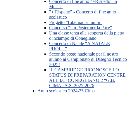
Concerto di fine anno “+Rispetto” in
Musica
"+ Rispetto" - Concerto di fine anno
scolastico
Progetto “Libernauta Junior”
Concorso “Un Poster per la Pace”
Una classe terza alla scoperta della pietra
d'inciampo di Conegliano
Concerto di Natale “A NATALE
PUOI…”
Secondo posto nazionale per il nostro
alunno al Campionato di Disegno Tecnico
2025!
IL CAMBRIDGE RICONOSCE LO
STATUS DI PREPARATION CENTRE
ALL’I.C. CONEGLIANO 2 “G.B.
CIMA” A.S. 2025-2026
Anno scolastico 2024-25 Cima