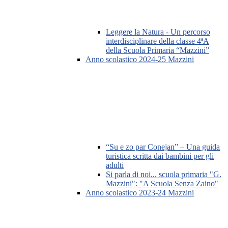
Leggere la Natura - Un percorso
interdisciplinare della classe 4ªA
della Scuola Primaria “Mazzini”
Anno scolastico 2024-25 Mazzini
“Su e zo par Conejan” – Una guida
turistica scritta dai bambini per gli
adulti
Si parla di noi... scuola primaria "G.
Mazzini": "A Scuola Senza Zaino"
Anno scolastico 2023-24 Mazzini