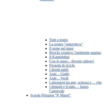
Tutti a teatro
La nostra "naturoteca"
Il seme nel mare
Riciclo creativo: l'ambiente marino
Il Kamishibai
Con le mani... divento pittore!
Progetti di riciclo
Libretti tattili
Aule... Gialle
Aule... Verdi
Laboratori tra arte, scienza e ... vita
I dettagli e il tutto ... fanno
Carnevale
Scuola Primaria "P. Maset"