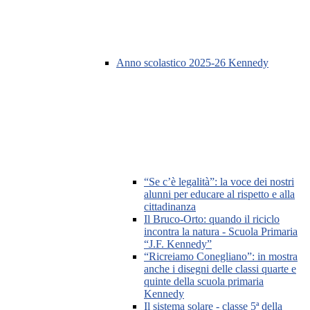
Anno scolastico 2025-26 Kennedy
“Se c’è legalità”: la voce dei nostri
alunni per educare al rispetto e alla
cittadinanza
Il Bruco-Orto: quando il riciclo
incontra la natura - Scuola Primaria
“J.F. Kennedy”
“Ricreiamo Conegliano”: in mostra
anche i disegni delle classi quarte e
quinte della scuola primaria
Kennedy
Il sistema solare - classe 5ª della