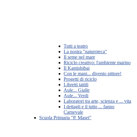
Tutti a teatro
La nostra "naturoteca"
Il seme nel mare
Riciclo creativo: l'ambiente marino
Il Kamishibai
Con le mani... divento pittore!
Progetti di riciclo
Libretti tattili
Aule... Gialle
Aule... Verdi
Laboratori tra arte, scienza e ... vita
I dettagli e il tutto ... fanno
Carnevale
Scuola Primaria "P. Maset"