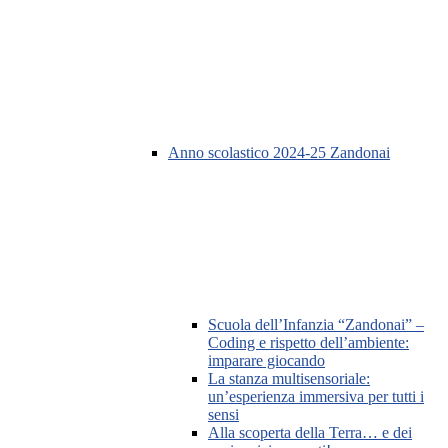
Anno scolastico 2024-25 Zandonai
Scuola dell’Infanzia “Zandonai” –
Coding e rispetto dell’ambiente:
imparare giocando
La stanza multisensoriale:
un’esperienza immersiva per tutti i
sensi
Alla scoperta della Terra… e dei