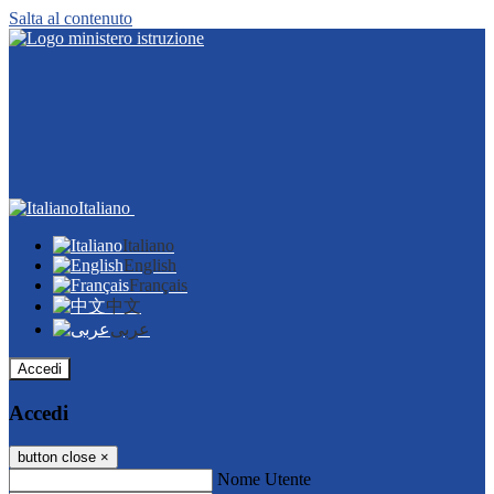
Salta al contenuto
Italiano
Italiano
English
Français
中文
عربى
Accedi
Accedi
button close
×
Nome Utente