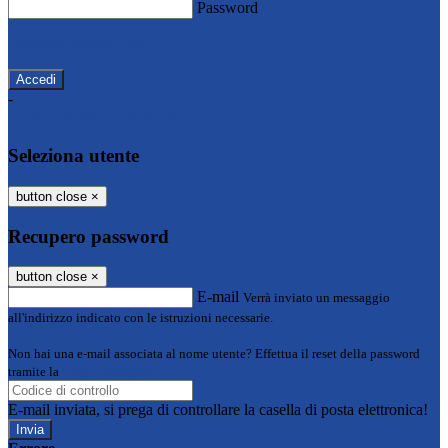
Password
Password dimenticata?
-
Entra con SPID
Entra con CIE
Seleziona utente
button close
×
Recupero password
button close
×
E-mail
Verrà inviato un messaggio
all'indirizzo indicato con le istruzioni necessarie.
Non hai una e-mail associata al nome utente? Effettua il reset della password
tramite la
Login Spaggiari
E-mail inviata, si prega di controllare la casella di posta elettronica!