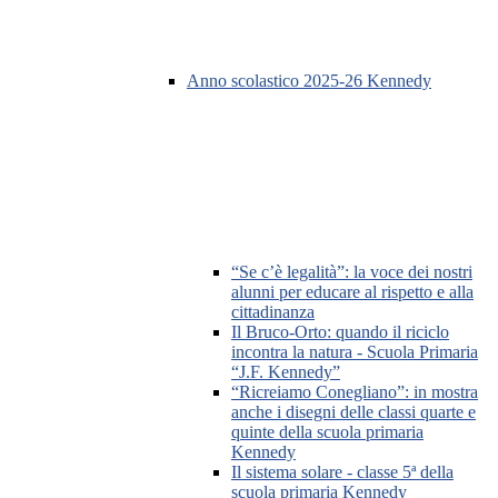
Anno scolastico 2025-26 Kennedy
“Se c’è legalità”: la voce dei nostri
alunni per educare al rispetto e alla
cittadinanza
Il Bruco-Orto: quando il riciclo
incontra la natura - Scuola Primaria
“J.F. Kennedy”
“Ricreiamo Conegliano”: in mostra
anche i disegni delle classi quarte e
quinte della scuola primaria
Kennedy
Il sistema solare - classe 5ª della
scuola primaria Kennedy