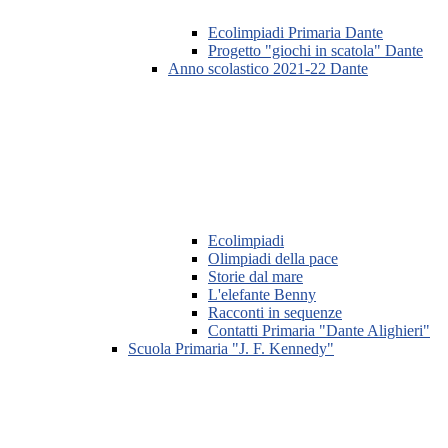
Ecolimpiadi Primaria Dante
Progetto "giochi in scatola" Dante
Anno scolastico 2021-22 Dante
Ecolimpiadi
Olimpiadi della pace
Storie dal mare
L'elefante Benny
Racconti in sequenze
Contatti Primaria "Dante Alighieri"
Scuola Primaria "J. F. Kennedy"