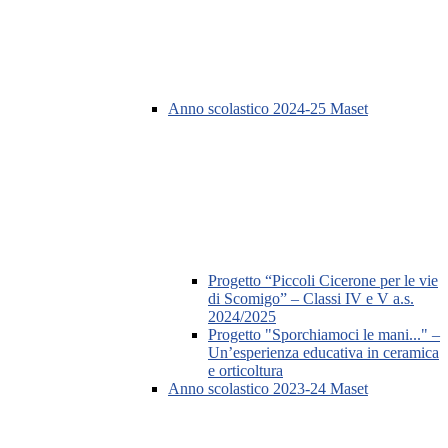
Anno scolastico 2024-25 Maset
Progetto “Piccoli Cicerone per le vie
di Scomigo” – Classi IV e V a.s.
2024/2025
Progetto "Sporchiamoci le mani..." –
Un’esperienza educativa in ceramica
e orticoltura
Anno scolastico 2023-24 Maset