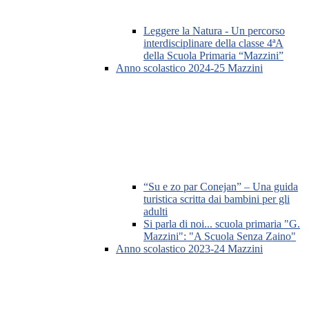
Leggere la Natura - Un percorso
interdisciplinare della classe 4ªA
della Scuola Primaria “Mazzini”
Anno scolastico 2024-25 Mazzini
“Su e zo par Conejan” – Una guida
turistica scritta dai bambini per gli
adulti
Si parla di noi... scuola primaria "G.
Mazzini": "A Scuola Senza Zaino"
Anno scolastico 2023-24 Mazzini