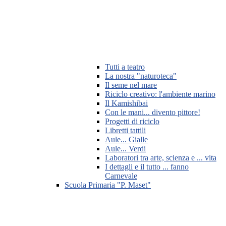
Tutti a teatro
La nostra "naturoteca"
Il seme nel mare
Riciclo creativo: l'ambiente marino
Il Kamishibai
Con le mani... divento pittore!
Progetti di riciclo
Libretti tattili
Aule... Gialle
Aule... Verdi
Laboratori tra arte, scienza e ... vita
I dettagli e il tutto ... fanno
Carnevale
Scuola Primaria "P. Maset"