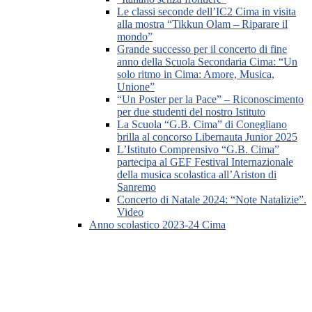
Le classi seconde dell’IC2 Cima in visita
alla mostra “Tikkun Olam – Riparare il
mondo”
Grande successo per il concerto di fine
anno della Scuola Secondaria Cima: “Un
solo ritmo in Cima: Amore, Musica,
Unione”
“Un Poster per la Pace” – Riconoscimento
per due studenti del nostro Istituto
La Scuola “G.B. Cima” di Conegliano
brilla al concorso Libernauta Junior 2025
L’Istituto Comprensivo “G.B. Cima”
partecipa al GEF Festival Internazionale
della musica scolastica all’Ariston di
Sanremo
Concerto di Natale 2024: “Note Natalizie”.
Video
Anno scolastico 2023-24 Cima