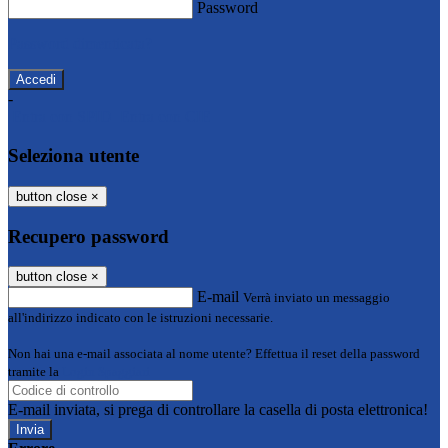
Password
Password dimenticata?
-
Entra con SPID
Entra con CIE
Seleziona utente
button close
×
Recupero password
button close
×
E-mail
Verrà inviato un messaggio
all'indirizzo indicato con le istruzioni necessarie.
Non hai una e-mail associata al nome utente? Effettua il reset della password
tramite la
Login Spaggiari
E-mail inviata, si prega di controllare la casella di posta elettronica!