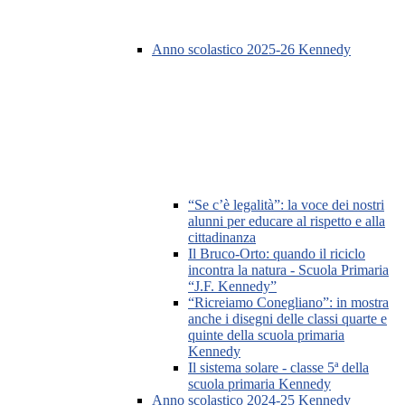
Anno scolastico 2025-26 Kennedy
“Se c’è legalità”: la voce dei nostri
alunni per educare al rispetto e alla
cittadinanza
Il Bruco-Orto: quando il riciclo
incontra la natura - Scuola Primaria
“J.F. Kennedy”
“Ricreiamo Conegliano”: in mostra
anche i disegni delle classi quarte e
quinte della scuola primaria
Kennedy
Il sistema solare - classe 5ª della
scuola primaria Kennedy
Anno scolastico 2024-25 Kennedy