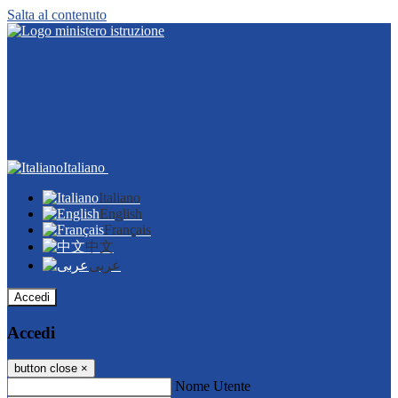
Salta al contenuto
Italiano
Italiano
English
Français
中文
عربى
Accedi
Accedi
button close
×
Nome Utente