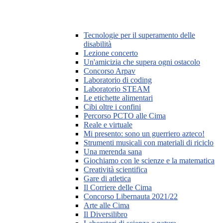
Tecnologie per il superamento delle
disabilità
Lezione concerto
Un'amicizia che supera ogni ostacolo
Concorso Arpav
Laboratorio di coding
Laboratorio STEAM
Le etichette alimentari
Cibi oltre i confini
Percorso PCTO alle Cima
Reale e virtuale
Mi presento: sono un guerriero azteco!
Strumenti musicali con materiali di riciclo
Una merenda sana
Giochiamo con le scienze e la matematica
Creatività scientifica
Gare di atletica
Il Corriere delle Cima
Concorso Libernauta 2021/22
Arte alle Cima
Il Diversilibro