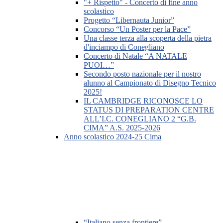
"+ Rispetto" - Concerto di fine anno
scolastico
Progetto “Libernauta Junior”
Concorso “Un Poster per la Pace”
Una classe terza alla scoperta della pietra
d'inciampo di Conegliano
Concerto di Natale “A NATALE
PUOI…”
Secondo posto nazionale per il nostro
alunno al Campionato di Disegno Tecnico
2025!
IL CAMBRIDGE RICONOSCE LO
STATUS DI PREPARATION CENTRE
ALL’I.C. CONEGLIANO 2 “G.B.
CIMA” A.S. 2025-2026
Anno scolastico 2024-25 Cima
“Italiano senza frontiere”