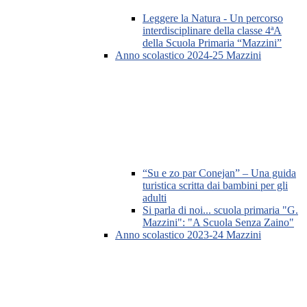
Leggere la Natura - Un percorso
interdisciplinare della classe 4ªA
della Scuola Primaria “Mazzini”
Anno scolastico 2024-25 Mazzini
“Su e zo par Conejan” – Una guida
turistica scritta dai bambini per gli
adulti
Si parla di noi... scuola primaria "G.
Mazzini": "A Scuola Senza Zaino"
Anno scolastico 2023-24 Mazzini